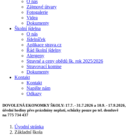
O nás
Zájmové útvary
Fotogalerie
Videa
Dokumenty
Školní jídelna
O nás
Jídelníček
Aplikace strava.cz
Řád školní jídelny
Alergeny
Stravné a ceny obědů šk. rok 2025⁄2026
Stravovací komise
Dokumenty
Kontakt
Kontakt
Napište nám
Odkazy
DOVOLENÁ EKONOMKY ŠKOLY:
17.7. - 31.7.2026 a 10.9. - 17.9.2026,
úřední hodiny přes prázdniny neplatí, schůzky pouze po tel. domluvě
na 775 734 437
Úvodní stránka
Základní škola