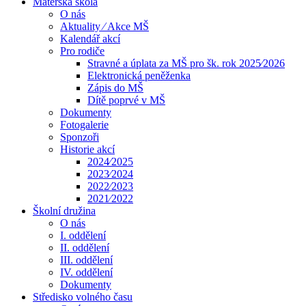
Mateřská škola
O nás
Aktuality ⁄ Akce MŠ
Kalendář akcí
Pro rodiče
Stravné a úplata za MŠ pro šk. rok 2025⁄2026
Elektronická peněženka
Zápis do MŠ
Dítě poprvé v MŠ
Dokumenty
Fotogalerie
Sponzoři
Historie akcí
2024⁄2025
2023⁄2024
2022⁄2023
2021⁄2022
Školní družina
O nás
I. oddělení
II. oddělení
III. oddělení
IV. oddělení
Dokumenty
Středisko volného času