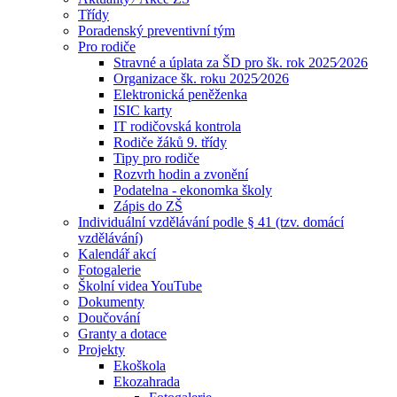
Třídy
Poradenský preventivní tým
Pro rodiče
Stravné a úplata za ŠD pro šk. rok 2025⁄2026
Organizace šk. roku 2025⁄2026
Elektronická peněženka
ISIC karty
IT rodičovská kontrola
Rodiče žáků 9. třídy
Tipy pro rodiče
Rozvrh hodin a zvonění
Podatelna - ekonomka školy
Zápis do ZŠ
Individuální vzdělávání podle § 41 (tzv. domácí
vzdělávání)
Kalendář akcí
Fotogalerie
Školní videa YouTube
Dokumenty
Doučování
Granty a dotace
Projekty
Ekoškola
Ekozahrada