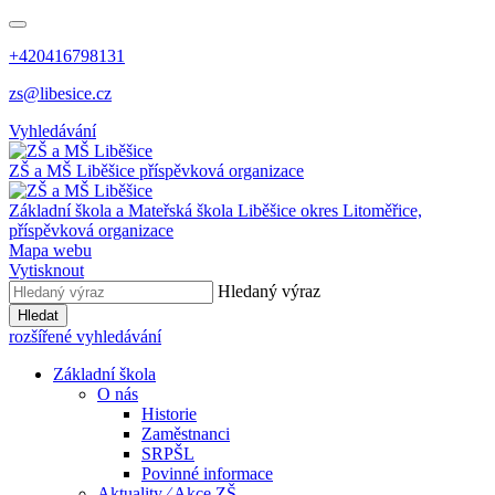
+420416798131
zs@libesice.cz
Vyhledávání
ZŠ a MŠ Liběšice
příspěvková organizace
Základní škola a Mateřská škola Liběšice
okres Litoměřice,
příspěvková organizace
Mapa webu
Vytisknout
Hledaný výraz
Hledat
rozšířené vyhledávání
Základní škola
O nás
Historie
Zaměstnanci
SRPŠL
Povinné informace
Aktuality ⁄ Akce ZŠ