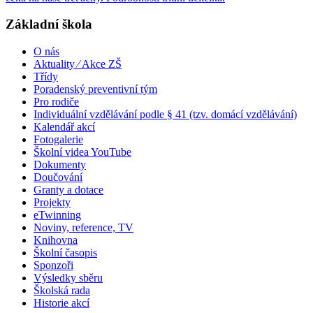
Základní škola
O nás
Aktuality ⁄ Akce ZŠ
Třídy
Poradenský preventivní tým
Pro rodiče
Individuální vzdělávání podle § 41 (tzv. domácí vzdělávání)
Kalendář akcí
Fotogalerie
Školní videa YouTube
Dokumenty
Doučování
Granty a dotace
Projekty
eTwinning
Noviny, reference, TV
Knihovna
Školní časopis
Sponzoři
Výsledky sběru
Školská rada
Historie akcí