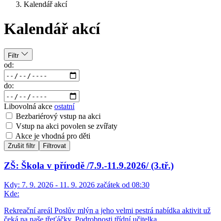
Kalendář akcí
Kalendář akcí
Filtr
od:
do:
Libovolná akce
ostatní
Bezbariérový vstup na akci
Vstup na akci povolen se zvířaty
Akce je vhodná pro děti
Zrušit filtr
Filtrovat
ZŠ: Škola v přírodě /7.9.-11.9.2026/ (3.tř.)
Kdy:
7. 9. 2026 - 11. 9. 2026 začátek od 08:30
Kde:
Rekreační areál Poslův mlýn a jeho velmi pestrá nabídka aktivit už
čeká na naše třeťáčky. Podrobnosti třídní učitelka.