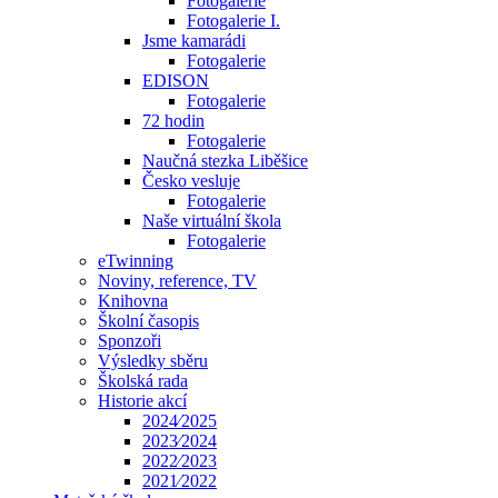
Fotogalerie
Fotogalerie I.
Jsme kamarádi
Fotogalerie
EDISON
Fotogalerie
72 hodin
Fotogalerie
Naučná stezka Liběšice
Česko vesluje
Fotogalerie
Naše virtuální škola
Fotogalerie
eTwinning
Noviny, reference, TV
Knihovna
Školní časopis
Sponzoři
Výsledky sběru
Školská rada
Historie akcí
2024⁄2025
2023⁄2024
2022⁄2023
2021⁄2022