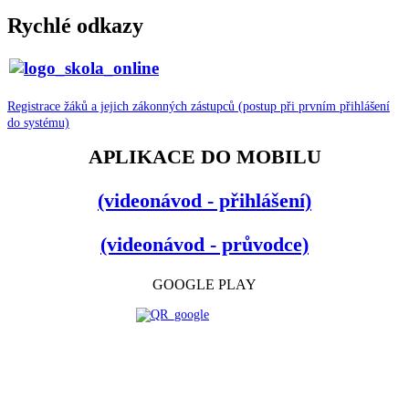
Rychlé odkazy
Registrace žáků a jejich zákonných zástupců (postup při prvním přihlášení
do systému)
APLIKACE DO MOBILU
(videonávod - přihlášení)
(videonávod - průvodce)
GOOGLE PLAY