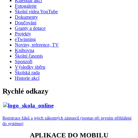
Kalendář akcí
Fotogalerie
Školní videa YouTube
Dokumenty
Doučování
Granty a dotace
Projekty
eTwinning
Noviny, reference, TV
Knihovna
Školní časopis
Sponzoři
Výsledky sběru
Školská rada
Historie akcí
Rychlé odkazy
Registrace žáků a jejich zákonných zástupců (postup při prvním přihlášení
do systému)
APLIKACE DO MOBILU