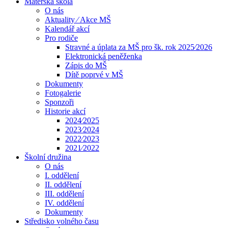
Mateřská škola
O nás
Aktuality ⁄ Akce MŠ
Kalendář akcí
Pro rodiče
Stravné a úplata za MŠ pro šk. rok 2025⁄2026
Elektronická peněženka
Zápis do MŠ
Dítě poprvé v MŠ
Dokumenty
Fotogalerie
Sponzoři
Historie akcí
2024⁄2025
2023⁄2024
2022⁄2023
2021⁄2022
Školní družina
O nás
I. oddělení
II. oddělení
III. oddělení
IV. oddělení
Dokumenty
Středisko volného času