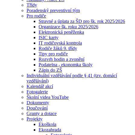
Třídy
Poradenský preventivní tým
Pro rodiče
Stravné a úplata za ŠD pro šk. rok 2025⁄2026
Organizace šk. roku 2025⁄2026
Elektronická peněženka
ISIC karty
IT rodičovská kontrola
Rodiče žáků 9. třídy
Tipy pro rodiče
Rozvrh hodin a zvonění
Podatelna - ekonomka školy
Zápis do ZŠ
Individuální vzdělávání podle § 41 (tzv. domácí
vzdělávání)
Kalendář akcí
Fotogalerie
Školní videa YouTube
Dokumenty
Doučování
Granty a dotace
Projekty
Ekoškola
Ekozahrada