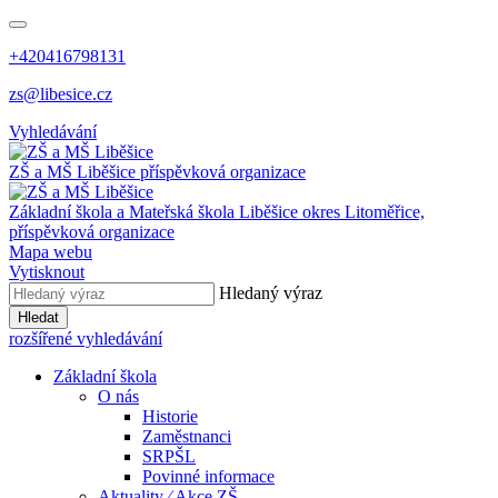
+420416798131
zs@libesice.cz
Vyhledávání
ZŠ a MŠ Liběšice
příspěvková organizace
Základní škola a Mateřská škola Liběšice
okres Litoměřice,
příspěvková organizace
Mapa webu
Vytisknout
Hledaný výraz
Hledat
rozšířené vyhledávání
Základní škola
O nás
Historie
Zaměstnanci
SRPŠL
Povinné informace
Aktuality ⁄ Akce ZŠ