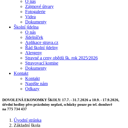
O nás
Zájmové útvary
Fotogalerie
Videa
Dokumenty
Školní jídelna
O nás
Jídelníček
Aplikace strava.cz
Řád školní jídelny
Alergeny
Stravné a ceny obědů šk. rok 2025⁄2026
Stravovací komise
Dokumenty
Kontakt
Kontakt
Napište nám
Odkazy
DOVOLENÁ EKONOMKY ŠKOLY:
17.7. - 31.7.2026 a 10.9. - 17.9.2026,
úřední hodiny přes prázdniny neplatí, schůzky pouze po tel. domluvě
na 775 734 437
Úvodní stránka
Základní škola