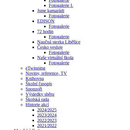
Fotogalerie
Fotogalerie I.
Jsme kamarádi
Fotogalerie
EDISON
Fotogalerie
72 hodin
Fotogalerie
Naučná stezka Liběšice
Česko vesluje
Fotogalerie
Naše virtuální škola
Fotogalerie
eTwinning
Noviny, reference, TV
Knihovna
Školní časopis
Sponzoři
Výsledky sběru
Školská rada
Historie akcí
2024⁄2025
2023⁄2024
2022⁄2023
2021⁄2022