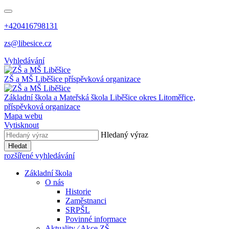
+420416798131
zs@libesice.cz
Vyhledávání
ZŠ a MŠ Liběšice
příspěvková organizace
Základní škola a Mateřská škola Liběšice
okres Litoměřice,
příspěvková organizace
Mapa webu
Vytisknout
Hledaný výraz
Hledat
rozšířené vyhledávání
Základní škola
O nás
Historie
Zaměstnanci
SRPŠL
Povinné informace
Aktuality ⁄ Akce ZŠ