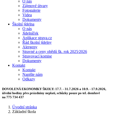
O nás
Zájmové útvary
Fotogalerie
Videa
Dokumenty
Školní jídelna
O nás
Jídelníček
Aplikace strava.cz
Řád školní jídelny
Alergeny
Stravné a ceny obědů šk. rok 2025⁄2026
Stravovací komise
Dokumenty
Kontakt
Kontakt
Napište nám
Odkazy
DOVOLENÁ EKONOMKY ŠKOLY:
17.7. - 31.7.2026 a 10.9. - 17.9.2026,
úřední hodiny přes prázdniny neplatí, schůzky pouze po tel. domluvě
na 775 734 437
Úvodní stránka
Základní škola