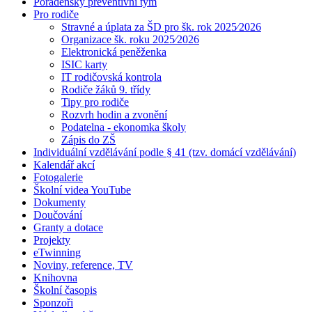
Poradenský preventivní tým
Pro rodiče
Stravné a úplata za ŠD pro šk. rok 2025⁄2026
Organizace šk. roku 2025⁄2026
Elektronická peněženka
ISIC karty
IT rodičovská kontrola
Rodiče žáků 9. třídy
Tipy pro rodiče
Rozvrh hodin a zvonění
Podatelna - ekonomka školy
Zápis do ZŠ
Individuální vzdělávání podle § 41 (tzv. domácí vzdělávání)
Kalendář akcí
Fotogalerie
Školní videa YouTube
Dokumenty
Doučování
Granty a dotace
Projekty
eTwinning
Noviny, reference, TV
Knihovna
Školní časopis
Sponzoři