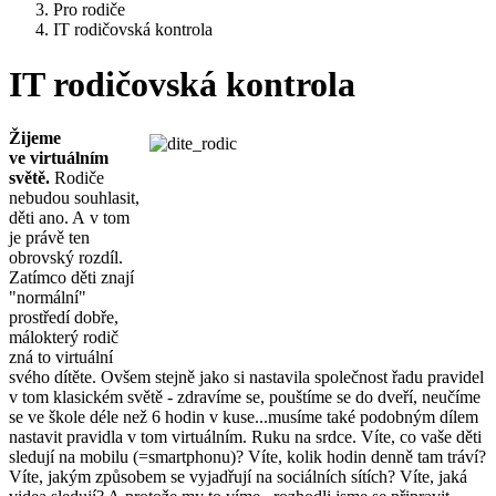
Pro rodiče
IT rodičovská kontrola
IT rodičovská kontrola
Žijeme
ve virtuálním
světě.
Rodiče
nebudou souhlasit,
děti ano. A v tom
je právě ten
obrovský rozdíl.
Zatímco děti znají
"normální"
prostředí dobře,
málokterý rodič
zná to virtuální
svého dítěte. Ovšem stejně jako si nastavila společnost řadu pravidel
v tom klasickém světě - zdravíme se, pouštíme se do dveří, neučíme
se ve škole déle než 6 hodin v kuse...musíme také podobným dílem
nastavit pravidla v tom virtuálním. Ruku na srdce. Víte, co vaše děti
sledují na mobilu (=smartphonu)? Víte, kolik hodin denně tam tráví?
Víte, jakým způsobem se vyjadřují na sociálních sítích? Víte, jaká