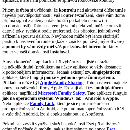
aplikací
, které nám pomůžou se správou rodičovské kontroly.
Přitom je třeba si uvědomit, že
kontrolu
nad aktivitami dítěte
umí
s
největší pravděpodobností i
váš router
(=zařízení, které vám doma
přijímá signál z antény a dále ho šíří po kabelu nebo wi-fi
po domácnosti). Toto nastavení je velmi efektivní, můžete omezit
datové toky, rychlost podle preferencí, čas připojení jednotlivých
zařízení a spoustu dalšího. Nevýhodou může být lehce složitější
přístup k nastavením routeru (každá značka používá jiný software)
a
pomoci by vám vždy měl váš poskytovatel internetu
, který
router ve vaší domácnosti
instaloval
.
A nyní konečně k aplikacím. Při výběru zcela jistě narazíte
na několik druhů (proklikem na název aplikace se vždy dostanete
k podrobnějším informacím). Jednak existují tzv.
singleplatform
aplikace, které fungují
pouze v jednom operačním systému
.
Příkladem může být
Apple Family Sharing
. Toto nastavení najdete
pouze na zařízeních firmy Apple. Existují ale i tzv.
multiplatform
aplikace, například
Microsoft Family Safety
. Tato aplikace funguje
jak na operačním systému Windows
, tak i
Android
a
Apple
.
Nebo aplikace
Family Link
, která je sice primárně určená
pro operační systém Android, ale pokud máte operační systém iOS
a vaše dítě Android, lze si appku stáhnout i z AppStoru.
Pokud jste zvyklí využívat služeb společnosti Eset při antivirové
ochraně počítače či mobilu, pak zajisté sáhnete po appce
Eset