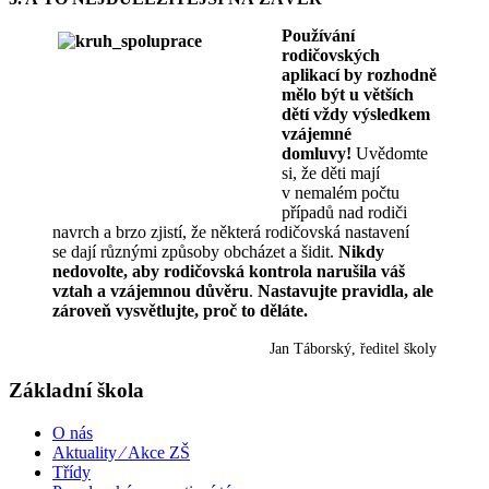
Používání
rodičovských
aplikací by rozhodně
mělo být u větších
dětí vždy výsledkem
vzájemné
domluvy!
Uvědomte
si, že děti mají
v nemalém počtu
případů nad rodiči
navrch a brzo zjistí, že některá rodičovská nastavení
se dají různými způsoby obcházet a šidit.
Nikdy
nedovolte, aby rodičovská kontrola narušila váš
vztah a vzájemnou důvěru
.
Nastavujte pravidla, ale
zároveň vysvětlujte, proč to děláte.
Jan Táborský, ředitel školy
Základní škola
O nás
Aktuality ⁄ Akce ZŠ
Třídy