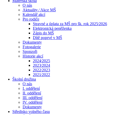
Mateřská škola
O nás
Aktuality ⁄ Akce MŠ
Kalendář akcí
Pro rodiče
Stravné a úplata za MŠ pro šk. rok 2025⁄2026
Elektronická peněženka
Zápis do MŠ
Dítě poprvé v MŠ
Dokumenty
Fotogalerie
Sponzoři
Historie akcí
2024⁄2025
2023⁄2024
2022⁄2023
2021⁄2022
Školní družina
O nás
I. oddělení
II. oddělení
III. oddělení
IV. oddělení
Dokumenty
Středisko volného času