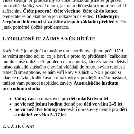
videa sledují? A protože my to víme...rozhodli jsme se připravit
pro rodiče krátký seriál o tom, jak na rodičovskou kontrolu nad IT
zařízením.
Čtěte pozorně
,
čtěte všechno
,
čtěte až do konce.
Nenechte se odlákat třeba jen odkazem na video.
Důsledným
čerpáním informací si zajistíte alespoň základní přehled
v této
jinak poměrně složité problematice.
1. ZOHLEDNĚTE ZÁJMY A VĚK DÍTĚTE
Každé dítě je originál a musíme mu naordinovat jinou péči. Děti
se velmi snadno učí to, co je baví, a proto by předčasné "zaškolení"
mohlo spíše ublížit. Při pohledu na maminky, které v raném dětství
místo základů slušného chování vkládají do rukou svých ratolestí
tablet či smartphone, se nám vaří krev v žilách... No a pokud si
kladete otázku, kolik času u obrazovky v pozdějším věku nastavit,
můžou vám pomoci například závěry
Australského institutu
pro rodinná studia
:
žádný čas
na obrazovce pro
děti mladší dvou let
ne víc než jednu hodinu
denně pro
děti ve věku 2–5 let
ne víc než dvě hodiny
sledování obrazovky denně pro
děti
a mládež ve věku 5–17 let
2. UŽ JE ČAS?