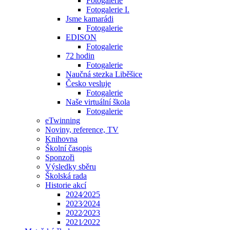
Fotogalerie
Fotogalerie I.
Jsme kamarádi
Fotogalerie
EDISON
Fotogalerie
72 hodin
Fotogalerie
Naučná stezka Liběšice
Česko vesluje
Fotogalerie
Naše virtuální škola
Fotogalerie
eTwinning
Noviny, reference, TV
Knihovna
Školní časopis
Sponzoři
Výsledky sběru
Školská rada
Historie akcí
2024⁄2025
2023⁄2024
2022⁄2023
2021⁄2022