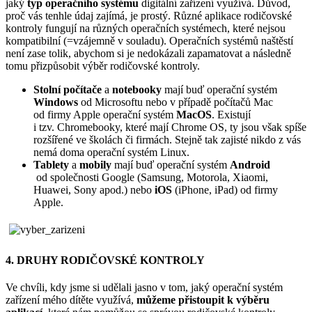
jaký
typ operačního systému
digitální zařízení využívá. Důvod,
proč vás tenhle údaj zajímá, je prostý. Různé aplikace rodičovské
kontroly fungují na různých operačních systémech, které nejsou
kompatibilní (=vzájemně v souladu). Operačních systémů naštěstí
není zase tolik, abychom si je nedokázali zapamatovat a následně
tomu přizpůsobit výběr rodičovské kontroly.
Stolní počítače
a
notebooky
mají buď operační systém
Windows
od Microsoftu nebo v případě počítačů Mac
od firmy Apple operační systém
MacOS
. Existují
i tzv. Chromebooky, které mají Chrome OS, ty jsou však spíše
rozšířené ve školách či firmách. Stejně tak zajisté nikdo z vás
nemá doma operační systém Linux.
Tablety
a
mobily
mají buď operační systém
Android
od společnosti Google (Samsung, Motorola, Xiaomi,
Huawei, Sony apod.) nebo
iOS
(iPhone, iPad) od firmy
Apple.
4. DRUHY RODIČOVSKÉ KONTROLY
Ve chvíli, kdy jsme si udělali jasno v tom, jaký operační systém
zařízení mého dítěte využívá,
můžeme přistoupit k výběru