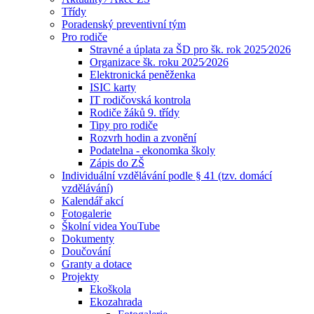
Třídy
Poradenský preventivní tým
Pro rodiče
Stravné a úplata za ŠD pro šk. rok 2025⁄2026
Organizace šk. roku 2025⁄2026
Elektronická peněženka
ISIC karty
IT rodičovská kontrola
Rodiče žáků 9. třídy
Tipy pro rodiče
Rozvrh hodin a zvonění
Podatelna - ekonomka školy
Zápis do ZŠ
Individuální vzdělávání podle § 41 (tzv. domácí
vzdělávání)
Kalendář akcí
Fotogalerie
Školní videa YouTube
Dokumenty
Doučování
Granty a dotace
Projekty
Ekoškola
Ekozahrada