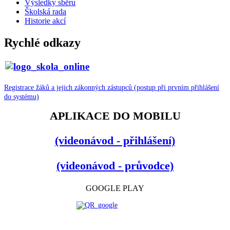
Výsledky sběru
Školská rada
Historie akcí
Rychlé odkazy
Registrace žáků a jejich zákonných zástupců (postup při prvním přihlášení
do systému)
APLIKACE DO MOBILU
(videonávod - přihlášení)
(videonávod - průvodce)
GOOGLE PLAY