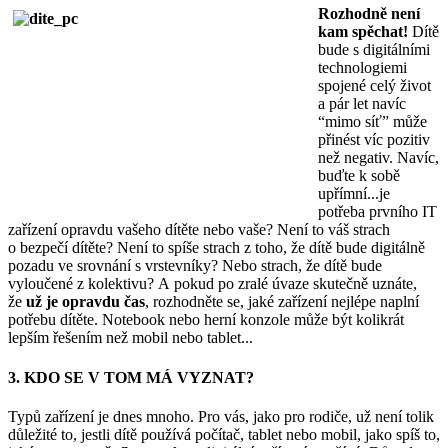
Rozhodně není
kam spěchat!
Dítě
bude s digitálními
technologiemi
spojené celý život
a pár let navíc
“mimo síť” může
přinést víc pozitiv
než negativ. Navíc,
buďte k sobě
upřímní...je
potřeba prvního IT
zařízení opravdu vašeho dítěte nebo vaše? Není to váš strach
o bezpečí dítěte? Není to spíše strach z toho, že dítě bude digitálně
pozadu ve srovnání s vrstevníky? Nebo strach, že dítě bude
vyloučené z kolektivu? A pokud po zralé úvaze skutečně uznáte,
že
už
je opravdu čas
, rozhodněte se, jaké zařízení nejlépe naplní
potřebu dítěte. Notebook nebo herní konzole může být kolikrát
lepším řešením než mobil nebo tablet...
3. KDO SE V TOM MÁ VYZNAT?
Typů zařízení je dnes mnoho. Pro vás, jako pro rodiče, už není tolik
důležité to, jestli dítě používá počítač, tablet nebo mobil, jako spíš to,