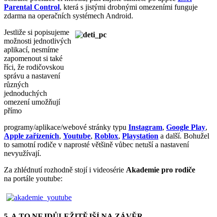
Parental Control
, která s jistými drobnými omezeními funguje
zdarma na operačních systémech Android.
Jestliže si popisujeme
možnosti jednotlivých
aplikací, nesmíme
zapomenout si také
říci, že rodičovskou
správu a nastavení
různých
jednoduchých
omezení umožňují
přímo
programy/aplikace/webové stránky typu
Instagram
,
Google Play
,
Apple zařízeních
,
Youtube
,
Roblox
,
Playstation
a další. Bohužel
to samotní rodiče v naprosté většině vůbec netuší a nastavení
nevyužívají.
Za zhlédnutí rozhodně stojí i videosérie
Akademie pro rodiče
na portále youtube:
5. A TO NEJDŮLEŽITĚJŠÍ NA ZÁVĚR