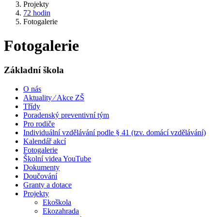
Projekty
72 hodin
Fotogalerie
Fotogalerie
Základní škola
O nás
Aktuality ⁄ Akce ZŠ
Třídy
Poradenský preventivní tým
Pro rodiče
Individuální vzdělávání podle § 41 (tzv. domácí vzdělávání)
Kalendář akcí
Fotogalerie
Školní videa YouTube
Dokumenty
Doučování
Granty a dotace
Projekty
Ekoškola
Ekozahrada