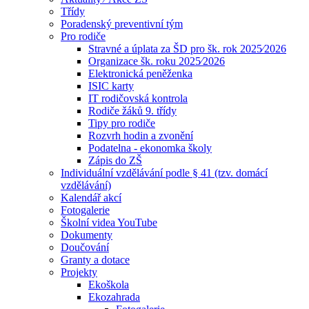
Třídy
Poradenský preventivní tým
Pro rodiče
Stravné a úplata za ŠD pro šk. rok 2025⁄2026
Organizace šk. roku 2025⁄2026
Elektronická peněženka
ISIC karty
IT rodičovská kontrola
Rodiče žáků 9. třídy
Tipy pro rodiče
Rozvrh hodin a zvonění
Podatelna - ekonomka školy
Zápis do ZŠ
Individuální vzdělávání podle § 41 (tzv. domácí
vzdělávání)
Kalendář akcí
Fotogalerie
Školní videa YouTube
Dokumenty
Doučování
Granty a dotace
Projekty
Ekoškola
Ekozahrada