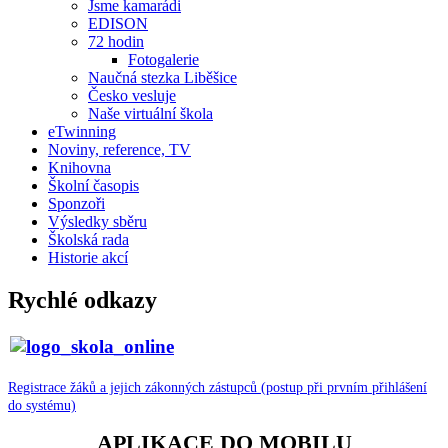
Jsme kamarádi
EDISON
72 hodin
Fotogalerie
Naučná stezka Liběšice
Česko vesluje
Naše virtuální škola
eTwinning
Noviny, reference, TV
Knihovna
Školní časopis
Sponzoři
Výsledky sběru
Školská rada
Historie akcí
Rychlé odkazy
Registrace žáků a jejich zákonných zástupců (postup při prvním přihlášení
do systému)
APLIKACE DO MOBILU