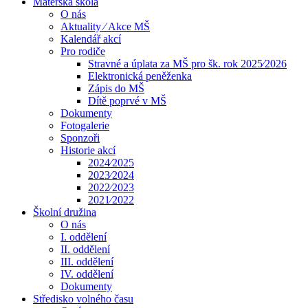
Mateřská škola
O nás
Aktuality ⁄ Akce MŠ
Kalendář akcí
Pro rodiče
Stravné a úplata za MŠ pro šk. rok 2025⁄2026
Elektronická peněženka
Zápis do MŠ
Dítě poprvé v MŠ
Dokumenty
Fotogalerie
Sponzoři
Historie akcí
2024⁄2025
2023⁄2024
2022⁄2023
2021⁄2022
Školní družina
O nás
I. oddělení
II. oddělení
III. oddělení
IV. oddělení
Dokumenty
Středisko volného času