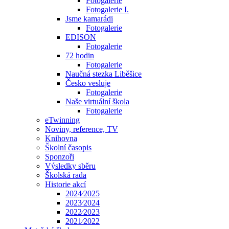
Fotogalerie
Fotogalerie I.
Jsme kamarádi
Fotogalerie
EDISON
Fotogalerie
72 hodin
Fotogalerie
Naučná stezka Liběšice
Česko vesluje
Fotogalerie
Naše virtuální škola
Fotogalerie
eTwinning
Noviny, reference, TV
Knihovna
Školní časopis
Sponzoři
Výsledky sběru
Školská rada
Historie akcí
2024⁄2025
2023⁄2024
2022⁄2023
2021⁄2022