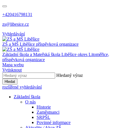
+420416798131
zs@libesice.cz
Vyhledávání
ZŠ a MŠ Liběšice
příspěvková organizace
Základní škola a Mateřská škola Liběšice
okres Litoměřice,
příspěvková organizace
Mapa webu
Vytisknout
Hledaný výraz
Hledat
rozšířené vyhledávání
Základní škola
O nás
Historie
Zaměstnanci
SRPŠL
Povinné informace
Aktuality ⁄ Akce ZŠ