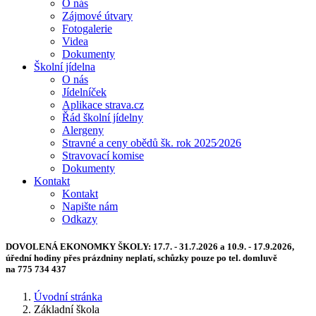
O nás
Zájmové útvary
Fotogalerie
Videa
Dokumenty
Školní jídelna
O nás
Jídelníček
Aplikace strava.cz
Řád školní jídelny
Alergeny
Stravné a ceny obědů šk. rok 2025⁄2026
Stravovací komise
Dokumenty
Kontakt
Kontakt
Napište nám
Odkazy
DOVOLENÁ EKONOMKY ŠKOLY:
17.7. - 31.7.2026 a 10.9. - 17.9.2026,
úřední hodiny přes prázdniny neplatí, schůzky pouze po tel. domluvě
na 775 734 437
Úvodní stránka
Základní škola