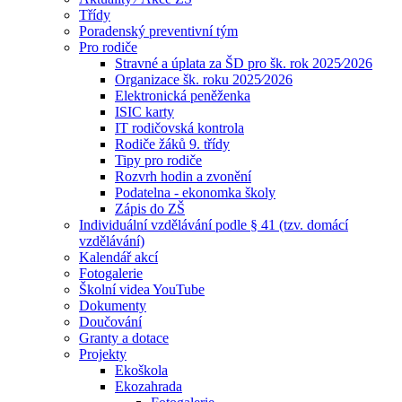
Třídy
Poradenský preventivní tým
Pro rodiče
Stravné a úplata za ŠD pro šk. rok 2025⁄2026
Organizace šk. roku 2025⁄2026
Elektronická peněženka
ISIC karty
IT rodičovská kontrola
Rodiče žáků 9. třídy
Tipy pro rodiče
Rozvrh hodin a zvonění
Podatelna - ekonomka školy
Zápis do ZŠ
Individuální vzdělávání podle § 41 (tzv. domácí
vzdělávání)
Kalendář akcí
Fotogalerie
Školní videa YouTube
Dokumenty
Doučování
Granty a dotace
Projekty
Ekoškola
Ekozahrada