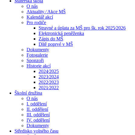
Mateřská škola
O nás
Aktuality ⁄ Akce MŠ
Kalendář akcí
Pro rodiče
Stravné a úplata za MŠ pro šk. rok 2025⁄2026
Elektronická peněženka
Zápis do MŠ
Dítě poprvé v MŠ
Dokumenty
Fotogalerie
Sponzoři
Historie akcí
2024⁄2025
2023⁄2024
2022⁄2023
2021⁄2022
Školní družina
O nás
I. oddělení
II. oddělení
III. oddělení
IV. oddělení
Dokumenty
Středisko volného času