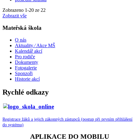
Zobrazeno
1
-
20
ze 22
Zobrazit vše
Mateřská škola
O nás
Aktuality ⁄ Akce MŠ
Kalendář akcí
Pro rodiče
Dokumenty
Fotogalerie
Sponzoři
Historie akcí
Rychlé odkazy
Registrace žáků a jejich zákonných zástupců (postup při prvním přihlášení
do systému)
APLIKACE DO MOBILU