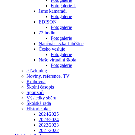
Fotogalerie
Fotogalerie I.
Jsme kamarádi
Fotogalerie
EDISON
Fotogalerie
72 hodin
Fotogalerie
Naučná stezka Liběšice
Česko vesluje
Fotogalerie
Naše virtuální škola
Fotogalerie
eTwinning
Noviny, reference, TV
Knihovna
Školní časopis
Sponzoři
Výsledky sběru
Školská rada
Historie akcí
2024⁄2025
2023⁄2024
2022⁄2023
2021⁄2022