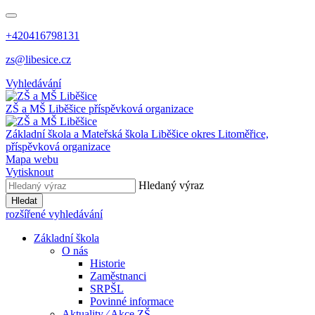
+420416798131
zs@libesice.cz
Vyhledávání
ZŠ a MŠ Liběšice
příspěvková organizace
Základní škola a Mateřská škola Liběšice
okres Litoměřice,
příspěvková organizace
Mapa webu
Vytisknout
Hledaný výraz
Hledat
rozšířené vyhledávání
Základní škola
O nás
Historie
Zaměstnanci
SRPŠL
Povinné informace
Aktuality ⁄ Akce ZŠ