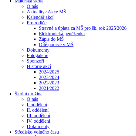
Mateřská škola
O nás
Aktuality ⁄ Akce MŠ
Kalendář akcí
Pro rodiče
Stravné a úplata za MŠ pro šk. rok 2025⁄2026
Elektronická peněženka
Zápis do MŠ
Dítě poprvé v MŠ
Dokumenty
Fotogalerie
Sponzoři
Historie akcí
2024⁄2025
2023⁄2024
2022⁄2023
2021⁄2022
Školní družina
O nás
I. oddělení
II. oddělení
III. oddělení
IV. oddělení
Dokumenty
Středisko volného času