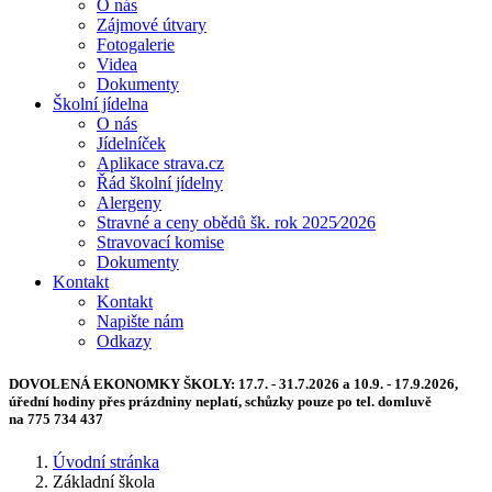
O nás
Zájmové útvary
Fotogalerie
Videa
Dokumenty
Školní jídelna
O nás
Jídelníček
Aplikace strava.cz
Řád školní jídelny
Alergeny
Stravné a ceny obědů šk. rok 2025⁄2026
Stravovací komise
Dokumenty
Kontakt
Kontakt
Napište nám
Odkazy
DOVOLENÁ EKONOMKY ŠKOLY:
17.7. - 31.7.2026 a 10.9. - 17.9.2026,
úřední hodiny přes prázdniny neplatí, schůzky pouze po tel. domluvě
na 775 734 437
Úvodní stránka
Základní škola