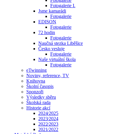
Fotogalerie
Fotogalerie I.
Jsme kamarádi
Fotogalerie
EDISON
Fotogalerie
72 hodin
Fotogalerie
Naučná stezka Liběšice
Česko vesluje
Fotogalerie
Naše virtuální škola
Fotogalerie
eTwinning
Noviny, reference, TV
Knihovna
Školní časopis
Sponzoři
Výsledky sběru
Školská rada
Historie akcí
2024⁄2025
2023⁄2024
2022⁄2023
2021⁄2022