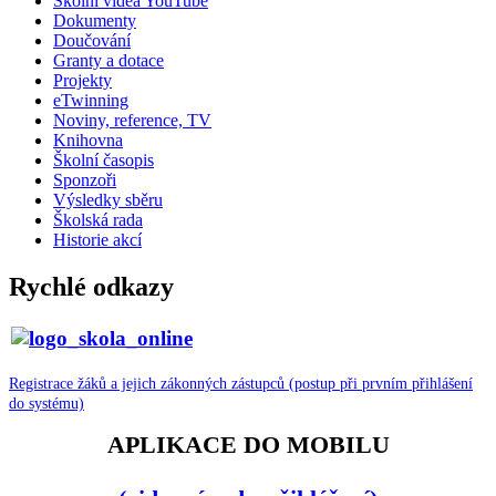
Školní videa YouTube
Dokumenty
Doučování
Granty a dotace
Projekty
eTwinning
Noviny, reference, TV
Knihovna
Školní časopis
Sponzoři
Výsledky sběru
Školská rada
Historie akcí
Rychlé odkazy
Registrace žáků a jejich zákonných zástupců (postup při prvním přihlášení
do systému)
APLIKACE DO MOBILU