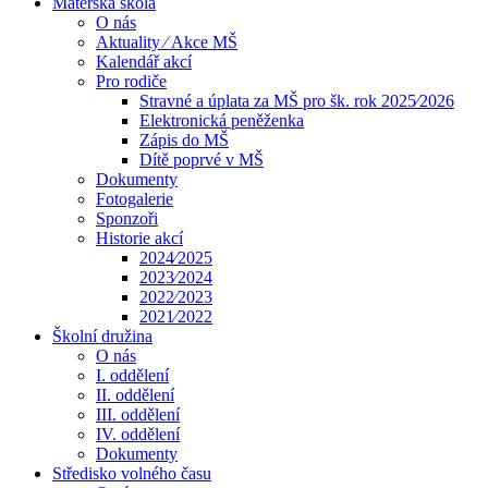
Mateřská škola
O nás
Aktuality ⁄ Akce MŠ
Kalendář akcí
Pro rodiče
Stravné a úplata za MŠ pro šk. rok 2025⁄2026
Elektronická peněženka
Zápis do MŠ
Dítě poprvé v MŠ
Dokumenty
Fotogalerie
Sponzoři
Historie akcí
2024⁄2025
2023⁄2024
2022⁄2023
2021⁄2022
Školní družina
O nás
I. oddělení
II. oddělení
III. oddělení
IV. oddělení
Dokumenty
Středisko volného času