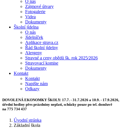
O nás
Zájmové útvary
Fotogalerie
Videa
Dokumenty
Školní jídelna
O nás
Jídelníček
Aplikace strava.cz
Řád školní jídelny
Alergeny
Stravné a ceny obědů šk. rok 2025⁄2026
Stravovací komise
Dokumenty
Kontakt
Kontakt
Napište nám
Odkazy
DOVOLENÁ EKONOMKY ŠKOLY:
17.7. - 31.7.2026 a 10.9. - 17.9.2026,
úřední hodiny přes prázdniny neplatí, schůzky pouze po tel. domluvě
na 775 734 437
Úvodní stránka
Základní škola