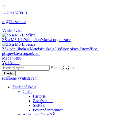
+420416798131
zs@libesice.cz
Vyhledávání
ZŠ a MŠ Liběšice
příspěvková organizace
Základní škola a Mateřská škola Liběšice
okres Litoměřice,
příspěvková organizace
Mapa webu
Vytisknout
Hledaný výraz
Hledat
rozšířené vyhledávání
Základní škola
O nás
Historie
Zaměstnanci
SRPŠL
Povinné informace
Aktuality ⁄ Akce ZŠ