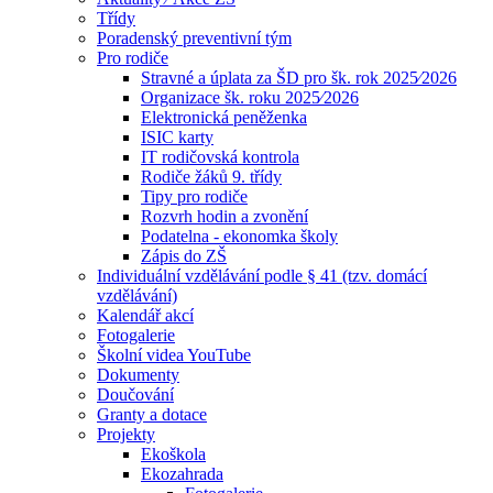
Třídy
Poradenský preventivní tým
Pro rodiče
Stravné a úplata za ŠD pro šk. rok 2025⁄2026
Organizace šk. roku 2025⁄2026
Elektronická peněženka
ISIC karty
IT rodičovská kontrola
Rodiče žáků 9. třídy
Tipy pro rodiče
Rozvrh hodin a zvonění
Podatelna - ekonomka školy
Zápis do ZŠ
Individuální vzdělávání podle § 41 (tzv. domácí
vzdělávání)
Kalendář akcí
Fotogalerie
Školní videa YouTube
Dokumenty
Doučování
Granty a dotace
Projekty
Ekoškola
Ekozahrada