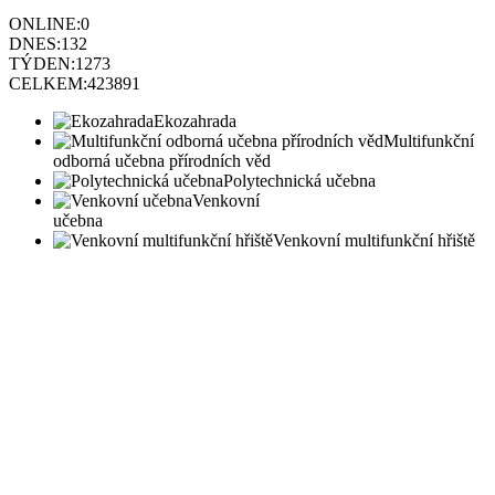
ONLINE:
0
DNES:
132
TÝDEN:
1273
CELKEM:
423891
Ekozahrada
Multifunkční
odborná učebna přírodních věd
Polytechnická učebna
Venkovní
učebna
Venkovní multifunkční hřiště