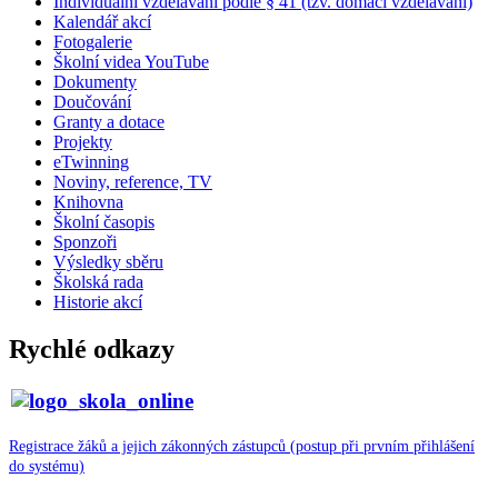
Individuální vzdělávání podle § 41 (tzv. domácí vzdělávání)
Kalendář akcí
Fotogalerie
Školní videa YouTube
Dokumenty
Doučování
Granty a dotace
Projekty
eTwinning
Noviny, reference, TV
Knihovna
Školní časopis
Sponzoři
Výsledky sběru
Školská rada
Historie akcí
Rychlé odkazy
Registrace žáků a jejich zákonných zástupců (postup při prvním přihlášení
do systému)