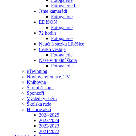
Fotogalerie
Fotogalerie I.
Jsme kamarádi
Fotogalerie
EDISON
Fotogalerie
72 hodin
Fotogalerie
Naučná stezka Liběšice
Česko vesluje
Fotogalerie
Naše virtuální škola
Fotogalerie
eTwinning
Noviny, reference, TV
Knihovna
Školní časopis
Sponzoři
Výsledky sběru
Školská rada
Historie akcí
2024⁄2025
2023⁄2024
2022⁄2023
2021⁄2022