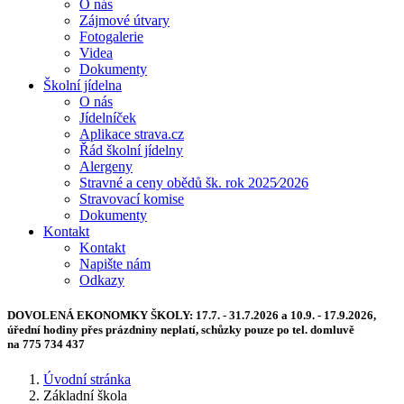
O nás
Zájmové útvary
Fotogalerie
Videa
Dokumenty
Školní jídelna
O nás
Jídelníček
Aplikace strava.cz
Řád školní jídelny
Alergeny
Stravné a ceny obědů šk. rok 2025⁄2026
Stravovací komise
Dokumenty
Kontakt
Kontakt
Napište nám
Odkazy
DOVOLENÁ EKONOMKY ŠKOLY:
17.7. - 31.7.2026 a 10.9. - 17.9.2026,
úřední hodiny přes prázdniny neplatí, schůzky pouze po tel. domluvě
na 775 734 437
Úvodní stránka
Základní škola