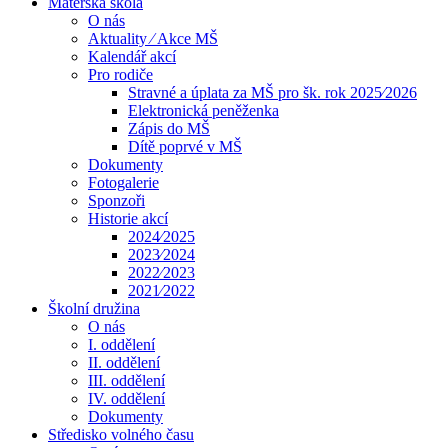
Mateřská škola
O nás
Aktuality ⁄ Akce MŠ
Kalendář akcí
Pro rodiče
Stravné a úplata za MŠ pro šk. rok 2025⁄2026
Elektronická peněženka
Zápis do MŠ
Dítě poprvé v MŠ
Dokumenty
Fotogalerie
Sponzoři
Historie akcí
2024⁄2025
2023⁄2024
2022⁄2023
2021⁄2022
Školní družina
O nás
I. oddělení
II. oddělení
III. oddělení
IV. oddělení
Dokumenty
Středisko volného času