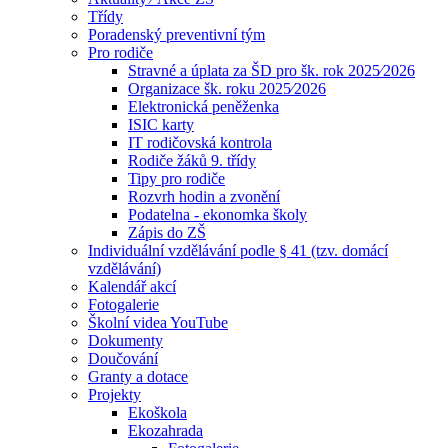
Třídy
Poradenský preventivní tým
Pro rodiče
Stravné a úplata za ŠD pro šk. rok 2025⁄2026
Organizace šk. roku 2025⁄2026
Elektronická peněženka
ISIC karty
IT rodičovská kontrola
Rodiče žáků 9. třídy
Tipy pro rodiče
Rozvrh hodin a zvonění
Podatelna - ekonomka školy
Zápis do ZŠ
Individuální vzdělávání podle § 41 (tzv. domácí
vzdělávání)
Kalendář akcí
Fotogalerie
Školní videa YouTube
Dokumenty
Doučování
Granty a dotace
Projekty
Ekoškola
Ekozahrada