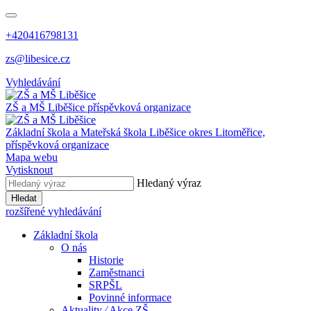
+420416798131
zs@libesice.cz
Vyhledávání
ZŠ a MŠ Liběšice
příspěvková organizace
Základní škola a Mateřská škola Liběšice
okres Litoměřice,
příspěvková organizace
Mapa webu
Vytisknout
Hledaný výraz
Hledat
rozšířené vyhledávání
Základní škola
O nás
Historie
Zaměstnanci
SRPŠL
Povinné informace
Aktuality ⁄ Akce ZŠ