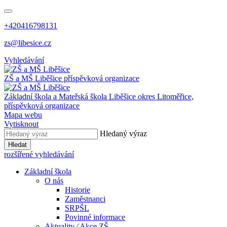
+420416798131
zs@libesice.cz
Vyhledávání
ZŠ a MŠ Liběšice
příspěvková organizace
Základní škola a Mateřská škola Liběšice
okres Litoměřice,
příspěvková organizace
Mapa webu
Vytisknout
Hledaný výraz
Hledat
rozšířené vyhledávání
Základní škola
O nás
Historie
Zaměstnanci
SRPŠL
Povinné informace
Aktuality ⁄ Akce ZŠ