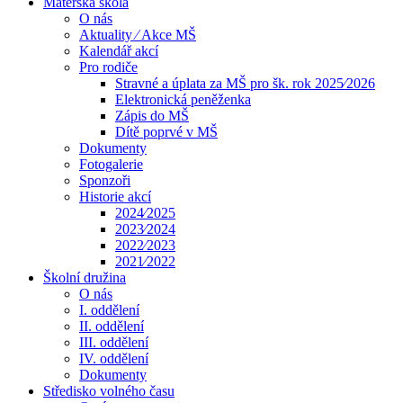
Mateřská škola
O nás
Aktuality ⁄ Akce MŠ
Kalendář akcí
Pro rodiče
Stravné a úplata za MŠ pro šk. rok 2025⁄2026
Elektronická peněženka
Zápis do MŠ
Dítě poprvé v MŠ
Dokumenty
Fotogalerie
Sponzoři
Historie akcí
2024⁄2025
2023⁄2024
2022⁄2023
2021⁄2022
Školní družina
O nás
I. oddělení
II. oddělení
III. oddělení
IV. oddělení
Dokumenty
Středisko volného času