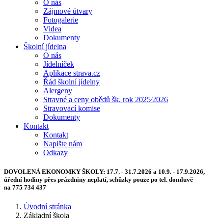
O nás
Zájmové útvary
Fotogalerie
Videa
Dokumenty
Školní jídelna
O nás
Jídelníček
Aplikace strava.cz
Řád školní jídelny
Alergeny
Stravné a ceny obědů šk. rok 2025⁄2026
Stravovací komise
Dokumenty
Kontakt
Kontakt
Napište nám
Odkazy
DOVOLENÁ EKONOMKY ŠKOLY:
17.7. - 31.7.2026 a 10.9. - 17.9.2026,
úřední hodiny přes prázdniny neplatí, schůzky pouze po tel. domluvě
na 775 734 437
Úvodní stránka
Základní škola