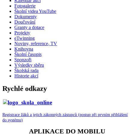
Kalendář akcí
Fotogalerie
Školní videa YouTube
Dokumenty
Doučování
Granty a dotace
Projekty
eTwinning
Noviny, reference, TV
Knihovna
Školní časopis
Sponzoři
Výsledky sběru
Školská rada
Historie akcí
Rychlé odkazy
Registrace žáků a jejich zákonných zástupců (postup při prvním přihlášení
do systému)
APLIKACE DO MOBILU