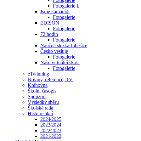
Fotogalerie
Fotogalerie I.
Jsme kamarádi
Fotogalerie
EDISON
Fotogalerie
72 hodin
Fotogalerie
Naučná stezka Liběšice
Česko vesluje
Fotogalerie
Naše virtuální škola
Fotogalerie
eTwinning
Noviny, reference, TV
Knihovna
Školní časopis
Sponzoři
Výsledky sběru
Školská rada
Historie akcí
2024⁄2025
2023⁄2024
2022⁄2023
2021⁄2022