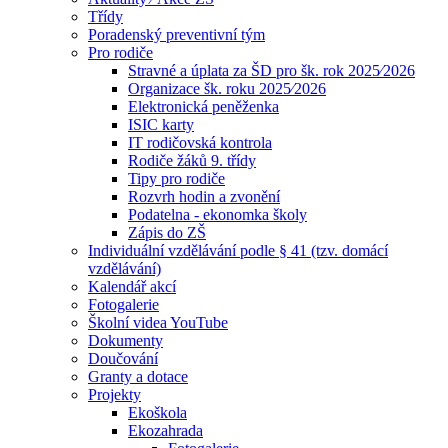
Třídy
Poradenský preventivní tým
Pro rodiče
Stravné a úplata za ŠD pro šk. rok 2025⁄2026
Organizace šk. roku 2025⁄2026
Elektronická peněženka
ISIC karty
IT rodičovská kontrola
Rodiče žáků 9. třídy
Tipy pro rodiče
Rozvrh hodin a zvonění
Podatelna - ekonomka školy
Zápis do ZŠ
Individuální vzdělávání podle § 41 (tzv. domácí
vzdělávání)
Kalendář akcí
Fotogalerie
Školní videa YouTube
Dokumenty
Doučování
Granty a dotace
Projekty
Ekoškola
Ekozahrada