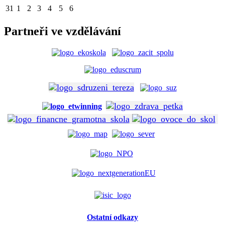
31
1
2
3
4
5
6
Partneři ve vzdělávání
Ostatní odkazy