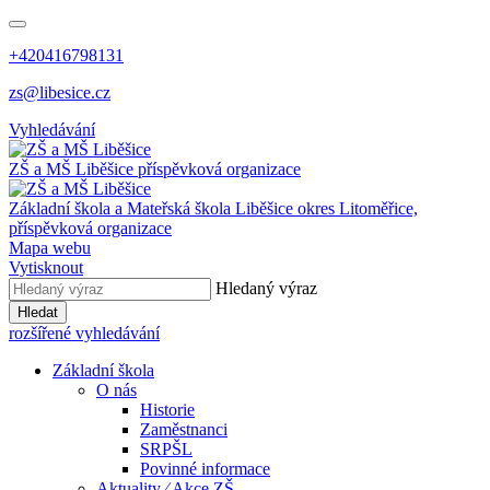
+420416798131
zs@libesice.cz
Vyhledávání
ZŠ a MŠ Liběšice
příspěvková organizace
Základní škola a Mateřská škola Liběšice
okres Litoměřice,
příspěvková organizace
Mapa webu
Vytisknout
Hledaný výraz
Hledat
rozšířené vyhledávání
Základní škola
O nás
Historie
Zaměstnanci
SRPŠL
Povinné informace
Aktuality ⁄ Akce ZŠ