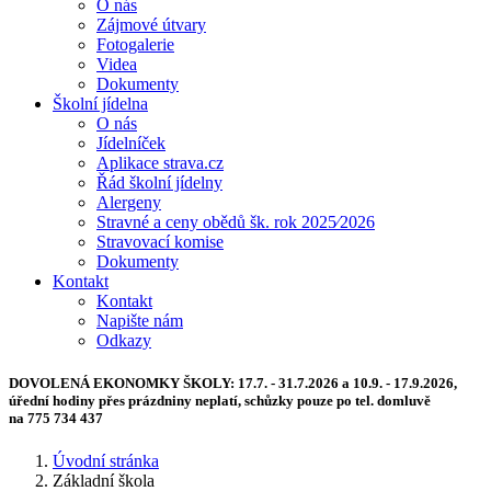
O nás
Zájmové útvary
Fotogalerie
Videa
Dokumenty
Školní jídelna
O nás
Jídelníček
Aplikace strava.cz
Řád školní jídelny
Alergeny
Stravné a ceny obědů šk. rok 2025⁄2026
Stravovací komise
Dokumenty
Kontakt
Kontakt
Napište nám
Odkazy
DOVOLENÁ EKONOMKY ŠKOLY:
17.7. - 31.7.2026 a 10.9. - 17.9.2026,
úřední hodiny přes prázdniny neplatí, schůzky pouze po tel. domluvě
na 775 734 437
Úvodní stránka
Základní škola