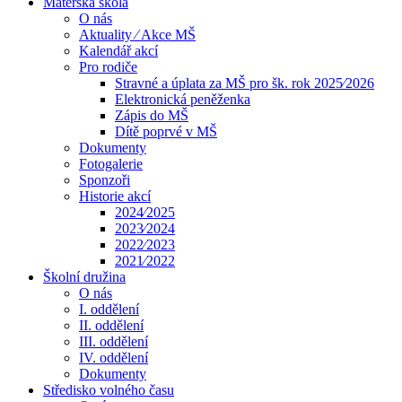
Mateřská škola
O nás
Aktuality ⁄ Akce MŠ
Kalendář akcí
Pro rodiče
Stravné a úplata za MŠ pro šk. rok 2025⁄2026
Elektronická peněženka
Zápis do MŠ
Dítě poprvé v MŠ
Dokumenty
Fotogalerie
Sponzoři
Historie akcí
2024⁄2025
2023⁄2024
2022⁄2023
2021⁄2022
Školní družina
O nás
I. oddělení
II. oddělení
III. oddělení
IV. oddělení
Dokumenty
Středisko volného času