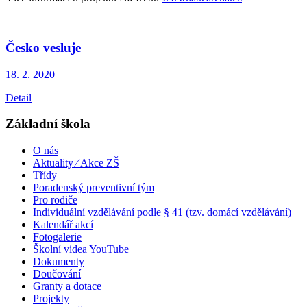
Česko vesluje
18. 2.
2020
Detail
Základní škola
O nás
Aktuality ⁄ Akce ZŠ
Třídy
Poradenský preventivní tým
Pro rodiče
Individuální vzdělávání podle § 41 (tzv. domácí vzdělávání)
Kalendář akcí
Fotogalerie
Školní videa YouTube
Dokumenty
Doučování
Granty a dotace
Projekty