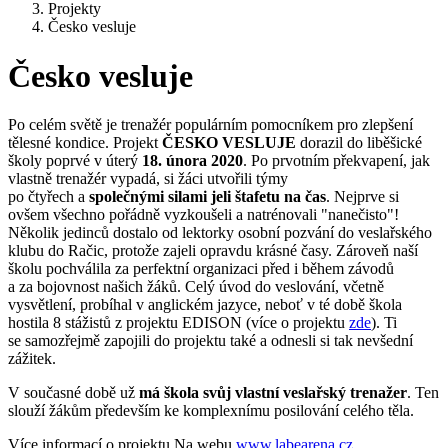
Projekty
Česko vesluje
Česko vesluje
Po celém světě je trenažér populárním pomocníkem pro zlepšení
tělesné kondice. Projekt
ČESKO VESLUJE
dorazil do liběšické
školy poprvé v úterý
18. února 2020
. Po prvotním překvapení, jak
vlastně trenažér vypadá, si žáci utvořili týmy
po čtyřech a
společnými silami jeli štafetu na čas
. Nejprve si
ovšem všechno pořádně vyzkoušeli a natrénovali "nanečisto"!
Několik jedinců dostalo od lektorky osobní pozvání do veslařského
klubu do Račic, protože zajeli opravdu krásné časy. Zároveň naší
školu pochválila za perfektní organizaci před i během závodů
a za bojovnost našich žáků. Celý úvod do veslování, včetně
vysvětlení, probíhal v anglickém jazyce, neboť v té době škola
hostila 8 stážistů z projektu EDISON (více o projektu
zde
). Ti
se samozřejmě zapojili do projektu také a odnesli si tak nevšední
zážitek.
V současné době už
má škola svůj vlastní veslařský trenažer
. Ten
slouží žákům především ke komplexnímu posilování celého těla.
Více informací o projektu Na webu
www.labearena.cz