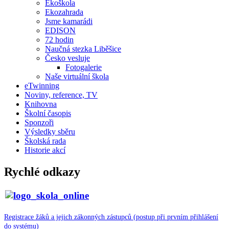
Ekoškola
Ekozahrada
Jsme kamarádi
EDISON
72 hodin
Naučná stezka Liběšice
Česko vesluje
Fotogalerie
Naše virtuální škola
eTwinning
Noviny, reference, TV
Knihovna
Školní časopis
Sponzoři
Výsledky sběru
Školská rada
Historie akcí
Rychlé odkazy
Registrace žáků a jejich zákonných zástupců (postup při prvním přihlášení
do systému)