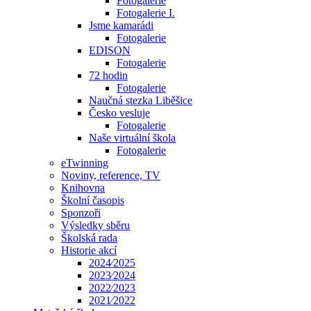
Fotogalerie
Fotogalerie I.
Jsme kamarádi
Fotogalerie
EDISON
Fotogalerie
72 hodin
Fotogalerie
Naučná stezka Liběšice
Česko vesluje
Fotogalerie
Naše virtuální škola
Fotogalerie
eTwinning
Noviny, reference, TV
Knihovna
Školní časopis
Sponzoři
Výsledky sběru
Školská rada
Historie akcí
2024⁄2025
2023⁄2024
2022⁄2023
2021⁄2022