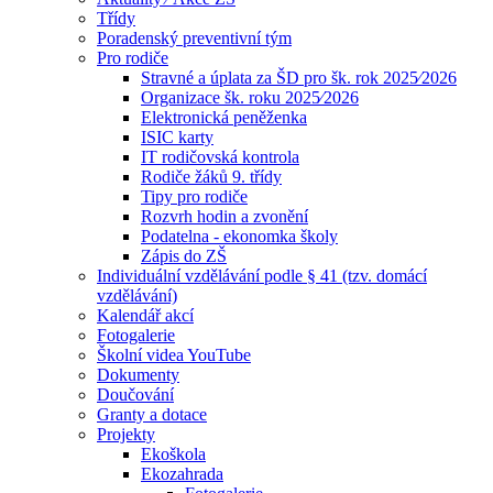
Třídy
Poradenský preventivní tým
Pro rodiče
Stravné a úplata za ŠD pro šk. rok 2025⁄2026
Organizace šk. roku 2025⁄2026
Elektronická peněženka
ISIC karty
IT rodičovská kontrola
Rodiče žáků 9. třídy
Tipy pro rodiče
Rozvrh hodin a zvonění
Podatelna - ekonomka školy
Zápis do ZŠ
Individuální vzdělávání podle § 41 (tzv. domácí
vzdělávání)
Kalendář akcí
Fotogalerie
Školní videa YouTube
Dokumenty
Doučování
Granty a dotace
Projekty
Ekoškola
Ekozahrada