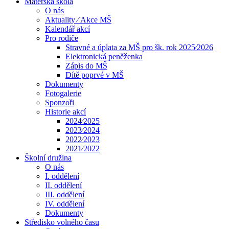
Mateřská škola
O nás
Aktuality ⁄ Akce MŠ
Kalendář akcí
Pro rodiče
Stravné a úplata za MŠ pro šk. rok 2025⁄2026
Elektronická peněženka
Zápis do MŠ
Dítě poprvé v MŠ
Dokumenty
Fotogalerie
Sponzoři
Historie akcí
2024⁄2025
2023⁄2024
2022⁄2023
2021⁄2022
Školní družina
O nás
I. oddělení
II. oddělení
III. oddělení
IV. oddělení
Dokumenty
Středisko volného času