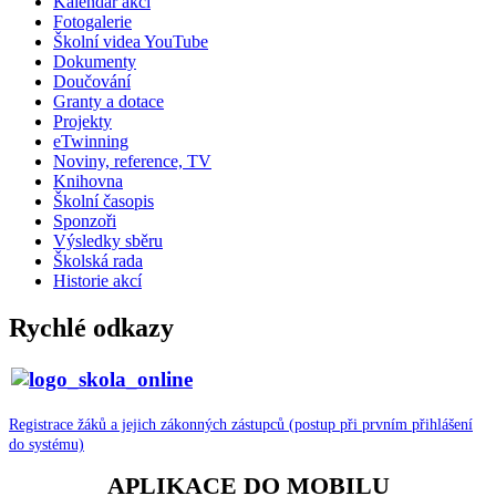
Kalendář akcí
Fotogalerie
Školní videa YouTube
Dokumenty
Doučování
Granty a dotace
Projekty
eTwinning
Noviny, reference, TV
Knihovna
Školní časopis
Sponzoři
Výsledky sběru
Školská rada
Historie akcí
Rychlé odkazy
Registrace žáků a jejich zákonných zástupců (postup při prvním přihlášení
do systému)
APLIKACE DO MOBILU