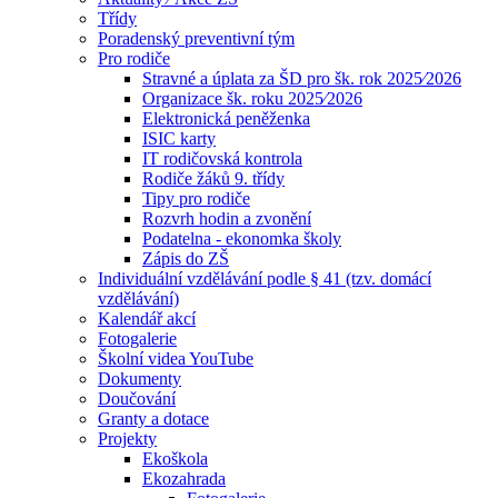
Třídy
Poradenský preventivní tým
Pro rodiče
Stravné a úplata za ŠD pro šk. rok 2025⁄2026
Organizace šk. roku 2025⁄2026
Elektronická peněženka
ISIC karty
IT rodičovská kontrola
Rodiče žáků 9. třídy
Tipy pro rodiče
Rozvrh hodin a zvonění
Podatelna - ekonomka školy
Zápis do ZŠ
Individuální vzdělávání podle § 41 (tzv. domácí
vzdělávání)
Kalendář akcí
Fotogalerie
Školní videa YouTube
Dokumenty
Doučování
Granty a dotace
Projekty
Ekoškola
Ekozahrada