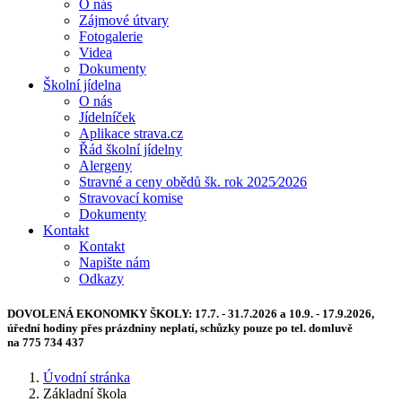
O nás
Zájmové útvary
Fotogalerie
Videa
Dokumenty
Školní jídelna
O nás
Jídelníček
Aplikace strava.cz
Řád školní jídelny
Alergeny
Stravné a ceny obědů šk. rok 2025⁄2026
Stravovací komise
Dokumenty
Kontakt
Kontakt
Napište nám
Odkazy
DOVOLENÁ EKONOMKY ŠKOLY:
17.7. - 31.7.2026 a 10.9. - 17.9.2026,
úřední hodiny přes prázdniny neplatí, schůzky pouze po tel. domluvě
na 775 734 437
Úvodní stránka
Základní škola