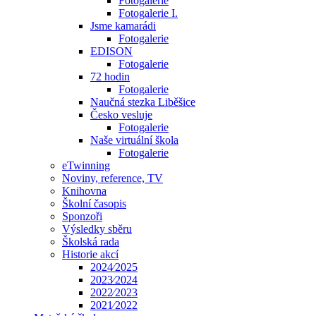
Fotogalerie
Fotogalerie I.
Jsme kamarádi
Fotogalerie
EDISON
Fotogalerie
72 hodin
Fotogalerie
Naučná stezka Liběšice
Česko vesluje
Fotogalerie
Naše virtuální škola
Fotogalerie
eTwinning
Noviny, reference, TV
Knihovna
Školní časopis
Sponzoři
Výsledky sběru
Školská rada
Historie akcí
2024⁄2025
2023⁄2024
2022⁄2023
2021⁄2022