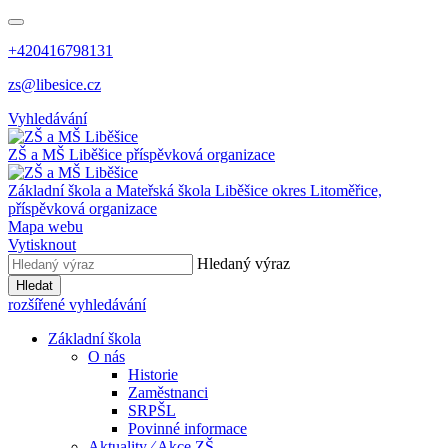
+420416798131
zs@libesice.cz
Vyhledávání
ZŠ a MŠ Liběšice
příspěvková organizace
Základní škola a Mateřská škola Liběšice
okres Litoměřice,
příspěvková organizace
Mapa webu
Vytisknout
Hledaný výraz
Hledat
rozšířené vyhledávání
Základní škola
O nás
Historie
Zaměstnanci
SRPŠL
Povinné informace
Aktuality ⁄ Akce ZŠ