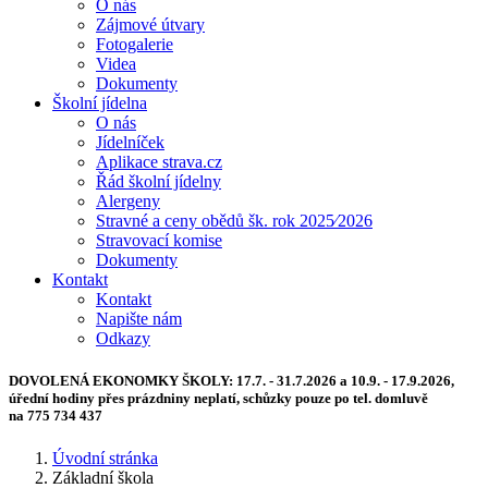
O nás
Zájmové útvary
Fotogalerie
Videa
Dokumenty
Školní jídelna
O nás
Jídelníček
Aplikace strava.cz
Řád školní jídelny
Alergeny
Stravné a ceny obědů šk. rok 2025⁄2026
Stravovací komise
Dokumenty
Kontakt
Kontakt
Napište nám
Odkazy
DOVOLENÁ EKONOMKY ŠKOLY:
17.7. - 31.7.2026 a 10.9. - 17.9.2026,
úřední hodiny přes prázdniny neplatí, schůzky pouze po tel. domluvě
na 775 734 437
Úvodní stránka
Základní škola