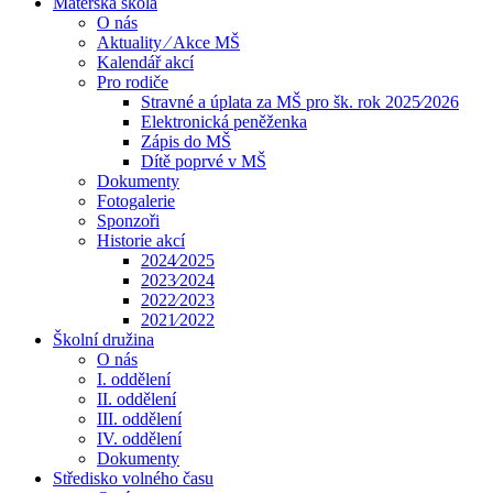
Mateřská škola
O nás
Aktuality ⁄ Akce MŠ
Kalendář akcí
Pro rodiče
Stravné a úplata za MŠ pro šk. rok 2025⁄2026
Elektronická peněženka
Zápis do MŠ
Dítě poprvé v MŠ
Dokumenty
Fotogalerie
Sponzoři
Historie akcí
2024⁄2025
2023⁄2024
2022⁄2023
2021⁄2022
Školní družina
O nás
I. oddělení
II. oddělení
III. oddělení
IV. oddělení
Dokumenty
Středisko volného času