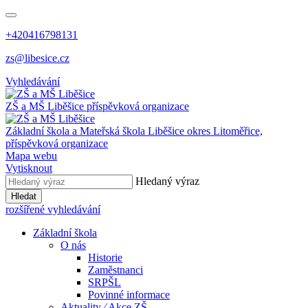
+420416798131
zs@libesice.cz
Vyhledávání
ZŠ a MŠ Liběšice
příspěvková organizace
Základní škola a Mateřská škola Liběšice
okres Litoměřice,
příspěvková organizace
Mapa webu
Vytisknout
Hledaný výraz
Hledat
rozšířené vyhledávání
Základní škola
O nás
Historie
Zaměstnanci
SRPŠL
Povinné informace
Aktuality ⁄ Akce ZŠ