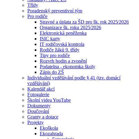
Třídy
Poradenský preventivní tým
Pro rodiče
Stravné a úplata za ŠD pro šk. rok 2025⁄2026
Organizace šk. roku 2025⁄2026
Elektronická peněženka
ISIC karty
IT rodičovská kontrola
Rodiče žáků 9. třídy
Tipy pro rodiče
Rozvrh hodin a zvonění
Podatelna - ekonomka školy
Zápis do ZŠ
Individuální vzdělávání podle § 41 (tzv. domácí
vzdělávání)
Kalendář akcí
Fotogalerie
Školní videa YouTube
Dokumenty
Doučování
Granty a dotace
Projekty
Ekoškola
Ekozahrada