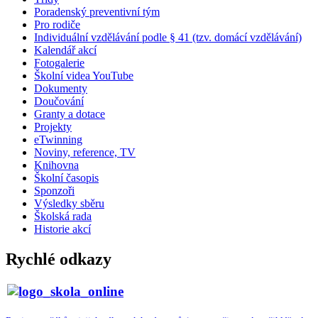
Poradenský preventivní tým
Pro rodiče
Individuální vzdělávání podle § 41 (tzv. domácí vzdělávání)
Kalendář akcí
Fotogalerie
Školní videa YouTube
Dokumenty
Doučování
Granty a dotace
Projekty
eTwinning
Noviny, reference, TV
Knihovna
Školní časopis
Sponzoři
Výsledky sběru
Školská rada
Historie akcí
Rychlé odkazy