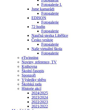
Fotogalerie
Fotogalerie I.
Jsme kamarádi
Fotogalerie
EDISON
Fotogalerie
72 hodin
Fotogalerie
Naučná stezka Liběšice
Česko vesluje
Fotogalerie
Naše virtuální škola
Fotogalerie
eTwinning
Noviny, reference, TV
Knihovna
Školní časopis
Sponzoři
Výsledky sběru
Školská rada
Historie akcí
2024⁄2025
2023⁄2024
2022⁄2023
2021⁄2022