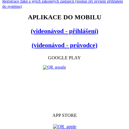
Registrace žáků a jejich zákonných zástupců (postup při prvním přihlášení
do systému)
APLIKACE DO MOBILU
(videonávod - přihlášení)
(videonávod - průvodce)
GOOGLE PLAY
APP STORE