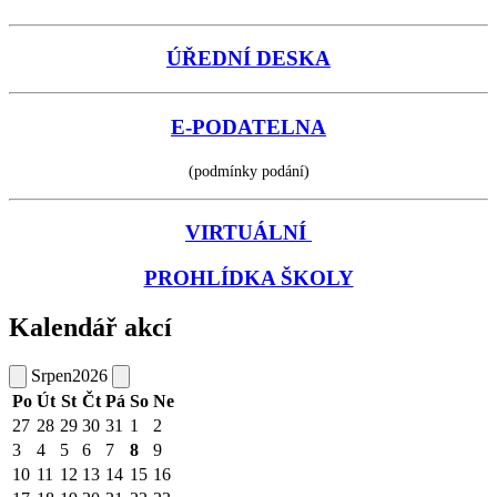
ÚŘEDNÍ DESKA
E-PODATELNA
(podmínky podání)
VIRTUÁLNÍ
PROHLÍDKA ŠKOLY
Kalendář akcí
Srpen
2026
Po
Út
St
Čt
Pá
So
Ne
27
28
29
30
31
1
2
3
4
5
6
7
8
9
10
11
12
13
14
15
16