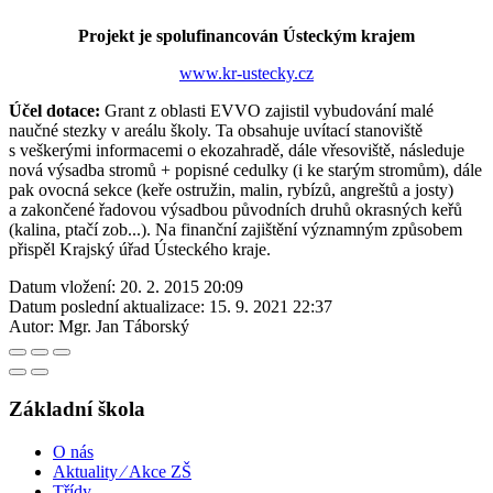
Projekt je spolufinancován Ústeckým krajem
www.kr-ustecky.cz
Účel dotace:
Grant z oblasti EVVO zajistil vybudování malé
naučné stezky v areálu školy. Ta obsahuje uvítací stanoviště
s veškerými informacemi o ekozahradě, dále vřesoviště, následuje
nová výsadba stromů + popisné cedulky (i ke starým stromům), dále
pak ovocná sekce (keře ostružin, malin, rybízů, angreštů a josty)
a zakončené řadovou výsadbou původních druhů okrasných keřů
(kalina, ptačí zob...). Na finanční zajištění významným způsobem
přispěl Krajský úřad Ústeckého kraje.
Datum vložení:
20. 2. 2015 20:09
Datum poslední aktualizace:
15. 9. 2021 22:37
Autor:
Mgr. Jan Táborský
Základní škola
O nás
Aktuality ⁄ Akce ZŠ
Třídy