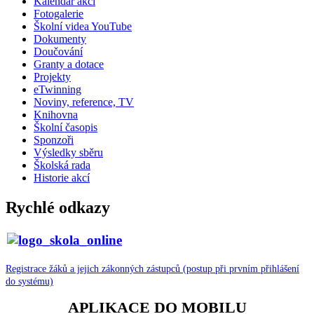
Kalendář akcí
Fotogalerie
Školní videa YouTube
Dokumenty
Doučování
Granty a dotace
Projekty
eTwinning
Noviny, reference, TV
Knihovna
Školní časopis
Sponzoři
Výsledky sběru
Školská rada
Historie akcí
Rychlé odkazy
Registrace žáků a jejich zákonných zástupců (postup při prvním přihlášení
do systému)
APLIKACE DO MOBILU