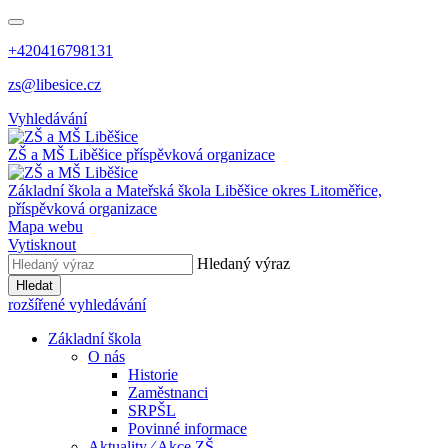
+420416798131
zs@libesice.cz
Vyhledávání
ZŠ a MŠ Liběšice
příspěvková organizace
Základní škola a Mateřská škola Liběšice
okres Litoměřice,
příspěvková organizace
Mapa webu
Vytisknout
Hledaný výraz
Hledat
rozšířené vyhledávání
Základní škola
O nás
Historie
Zaměstnanci
SRPŠL
Povinné informace
Aktuality ⁄ Akce ZŠ