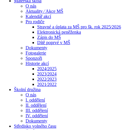
Mateřská škola
O nás
Aktuality ⁄ Akce MŠ
Kalendář akcí
Pro rodiče
Stravné a úplata za MŠ pro šk. rok 2025⁄2026
Elektronická peněženka
Zápis do MŠ
Dítě poprvé v MŠ
Dokumenty
Fotogalerie
Sponzoři
Historie akcí
2024⁄2025
2023⁄2024
2022⁄2023
2021⁄2022
Školní družina
O nás
I. oddělení
II. oddělení
III. oddělení
IV. oddělení
Dokumenty
Středisko volného času