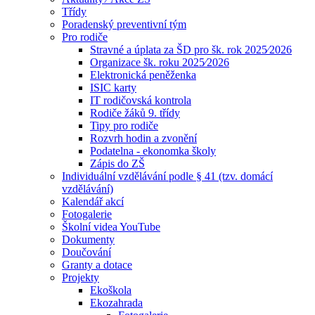
Třídy
Poradenský preventivní tým
Pro rodiče
Stravné a úplata za ŠD pro šk. rok 2025⁄2026
Organizace šk. roku 2025⁄2026
Elektronická peněženka
ISIC karty
IT rodičovská kontrola
Rodiče žáků 9. třídy
Tipy pro rodiče
Rozvrh hodin a zvonění
Podatelna - ekonomka školy
Zápis do ZŠ
Individuální vzdělávání podle § 41 (tzv. domácí
vzdělávání)
Kalendář akcí
Fotogalerie
Školní videa YouTube
Dokumenty
Doučování
Granty a dotace
Projekty
Ekoškola
Ekozahrada