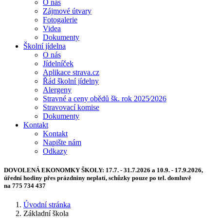
O nás
Zájmové útvary
Fotogalerie
Videa
Dokumenty
Školní jídelna
O nás
Jídelníček
Aplikace strava.cz
Řád školní jídelny
Alergeny
Stravné a ceny obědů šk. rok 2025⁄2026
Stravovací komise
Dokumenty
Kontakt
Kontakt
Napište nám
Odkazy
DOVOLENÁ EKONOMKY ŠKOLY:
17.7. - 31.7.2026 a 10.9. - 17.9.2026,
úřední hodiny přes prázdniny neplatí, schůzky pouze po tel. domluvě
na 775 734 437
Úvodní stránka
Základní škola