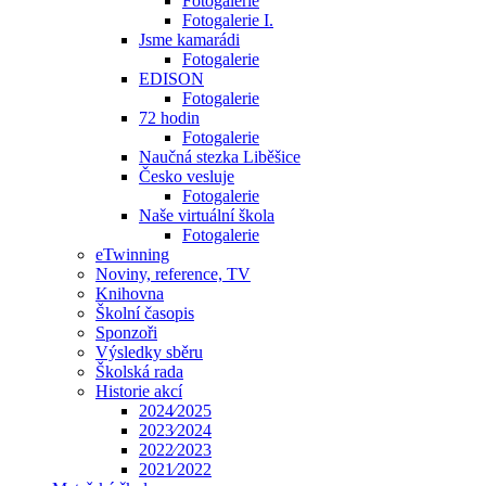
Fotogalerie
Fotogalerie I.
Jsme kamarádi
Fotogalerie
EDISON
Fotogalerie
72 hodin
Fotogalerie
Naučná stezka Liběšice
Česko vesluje
Fotogalerie
Naše virtuální škola
Fotogalerie
eTwinning
Noviny, reference, TV
Knihovna
Školní časopis
Sponzoři
Výsledky sběru
Školská rada
Historie akcí
2024⁄2025
2023⁄2024
2022⁄2023
2021⁄2022