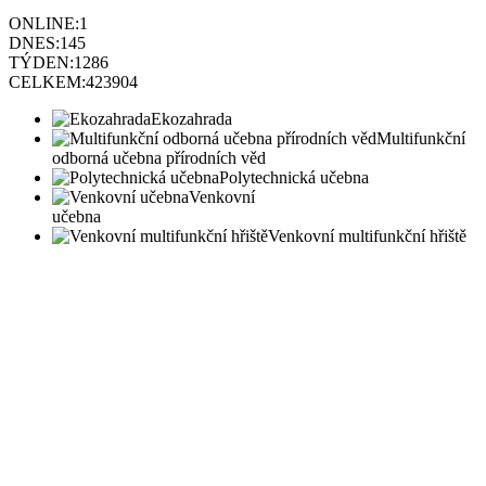
ONLINE:
1
DNES:
145
TÝDEN:
1286
CELKEM:
423904
Ekozahrada
Multifunkční
odborná učebna přírodních věd
Polytechnická učebna
Venkovní
učebna
Venkovní multifunkční hřiště