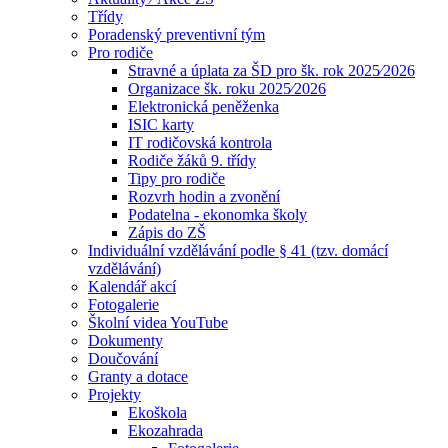
Třídy
Poradenský preventivní tým
Pro rodiče
Stravné a úplata za ŠD pro šk. rok 2025⁄2026
Organizace šk. roku 2025⁄2026
Elektronická peněženka
ISIC karty
IT rodičovská kontrola
Rodiče žáků 9. třídy
Tipy pro rodiče
Rozvrh hodin a zvonění
Podatelna - ekonomka školy
Zápis do ZŠ
Individuální vzdělávání podle § 41 (tzv. domácí
vzdělávání)
Kalendář akcí
Fotogalerie
Školní videa YouTube
Dokumenty
Doučování
Granty a dotace
Projekty
Ekoškola
Ekozahrada