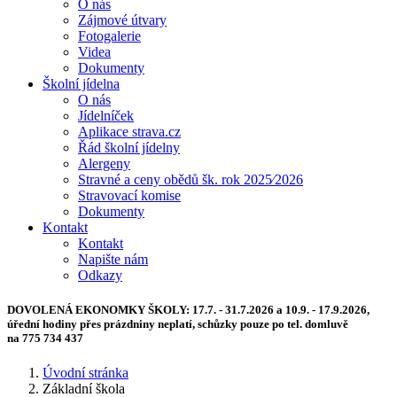
O nás
Zájmové útvary
Fotogalerie
Videa
Dokumenty
Školní jídelna
O nás
Jídelníček
Aplikace strava.cz
Řád školní jídelny
Alergeny
Stravné a ceny obědů šk. rok 2025⁄2026
Stravovací komise
Dokumenty
Kontakt
Kontakt
Napište nám
Odkazy
DOVOLENÁ EKONOMKY ŠKOLY:
17.7. - 31.7.2026 a 10.9. - 17.9.2026,
úřední hodiny přes prázdniny neplatí, schůzky pouze po tel. domluvě
na 775 734 437
Úvodní stránka
Základní škola