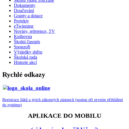
Školní videa YouTube
Dokumenty
Doučování
Granty a dotace
Projekty
eTwinning
Noviny, reference, TV
Knihovna
Školní časopis
Sponzoři
Výsledky sběru
Školská rada
Historie akcí
Rychlé odkazy
Registrace žáků a jejich zákonných zástupců (postup při prvním přihlášení
do systému)
APLIKACE DO MOBILU