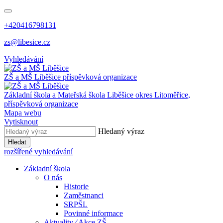
+420416798131
zs@libesice.cz
Vyhledávání
ZŠ a MŠ Liběšice
příspěvková organizace
Základní škola a Mateřská škola Liběšice
okres Litoměřice,
příspěvková organizace
Mapa webu
Vytisknout
Hledaný výraz
Hledat
rozšířené vyhledávání
Základní škola
O nás
Historie
Zaměstnanci
SRPŠL
Povinné informace
Aktuality ⁄ Akce ZŠ