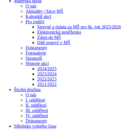
Mateřská škola
O nás
Aktuality ⁄ Akce MŠ
Kalendář akcí
Pro rodiče
Stravné a úplata za MŠ pro šk. rok 2025⁄2026
Elektronická peněženka
Zápis do MŠ
Dítě poprvé v MŠ
Dokumenty
Fotogalerie
Sponzoři
Historie akcí
2024⁄2025
2023⁄2024
2022⁄2023
2021⁄2022
Školní družina
O nás
I. oddělení
II. oddělení
III. oddělení
IV. oddělení
Dokumenty
Středisko volného času