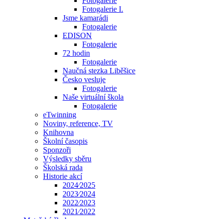
Fotogalerie
Fotogalerie I.
Jsme kamarádi
Fotogalerie
EDISON
Fotogalerie
72 hodin
Fotogalerie
Naučná stezka Liběšice
Česko vesluje
Fotogalerie
Naše virtuální škola
Fotogalerie
eTwinning
Noviny, reference, TV
Knihovna
Školní časopis
Sponzoři
Výsledky sběru
Školská rada
Historie akcí
2024⁄2025
2023⁄2024
2022⁄2023
2021⁄2022