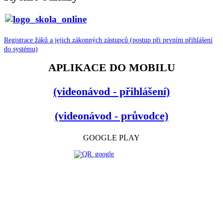
Registrace žáků a jejich zákonných zástupců (postup při prvním přihlášení
do systému)
APLIKACE DO MOBILU
(videonávod - přihlášení)
(videonávod - průvodce)
GOOGLE PLAY