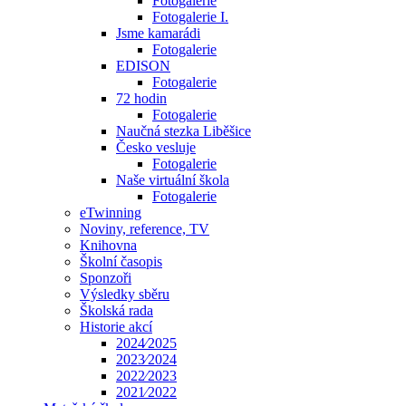
Fotogalerie
Fotogalerie I.
Jsme kamarádi
Fotogalerie
EDISON
Fotogalerie
72 hodin
Fotogalerie
Naučná stezka Liběšice
Česko vesluje
Fotogalerie
Naše virtuální škola
Fotogalerie
eTwinning
Noviny, reference, TV
Knihovna
Školní časopis
Sponzoři
Výsledky sběru
Školská rada
Historie akcí
2024⁄2025
2023⁄2024
2022⁄2023
2021⁄2022