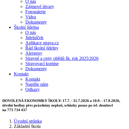
O nás
Zájmové útvary
Fotogalerie
Videa
Dokumenty
Školní jídelna
O nás
Jídelníček
Aplikace strava.cz
Řád školní jídelny
Alergeny
Stravné a ceny obědů šk. rok 2025⁄2026
Stravovací komise
Dokumenty
Kontakt
Kontakt
Napište nám
Odkazy
DOVOLENÁ EKONOMKY ŠKOLY:
17.7. - 31.7.2026 a 10.9. - 17.9.2026,
úřední hodiny přes prázdniny neplatí, schůzky pouze po tel. domluvě
na 775 734 437
Úvodní stránka
Základní škola