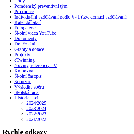
Třídy
Poradenský preventivní tým
Pro rodiče
Individuální vzdělávání podle § 41 (tzv. domácí vzdělávání)
Kalendář akcí
Fotogalerie
Školní videa YouTube
Dokumenty
Doučování
Granty a dotace
Projekty
eTwinning
Noviny, reference, TV
Knihovna
Školní časopis
Sponzoři
Výsledky sběru
Školská rada
Historie akcí
2024⁄2025
2023⁄2024
2022⁄2023
2021⁄2022
Rychlé odkazy