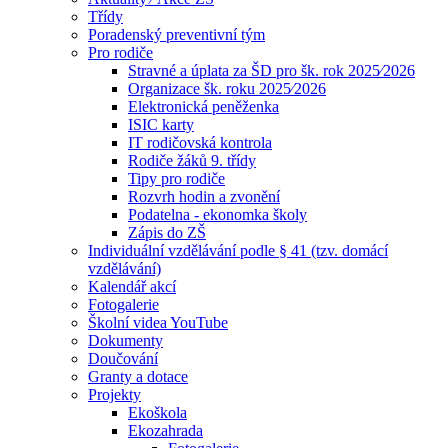
Třídy
Poradenský preventivní tým
Pro rodiče
Stravné a úplata za ŠD pro šk. rok 2025⁄2026
Organizace šk. roku 2025⁄2026
Elektronická peněženka
ISIC karty
IT rodičovská kontrola
Rodiče žáků 9. třídy
Tipy pro rodiče
Rozvrh hodin a zvonění
Podatelna - ekonomka školy
Zápis do ZŠ
Individuální vzdělávání podle § 41 (tzv. domácí
vzdělávání)
Kalendář akcí
Fotogalerie
Školní videa YouTube
Dokumenty
Doučování
Granty a dotace
Projekty
Ekoškola
Ekozahrada