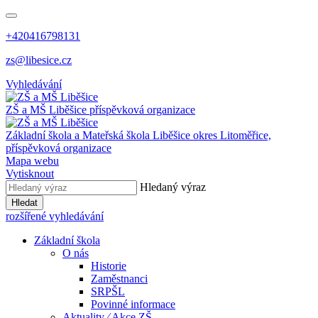
+420416798131
zs@libesice.cz
Vyhledávání
ZŠ a MŠ Liběšice
příspěvková organizace
Základní škola a Mateřská škola Liběšice
okres Litoměřice,
příspěvková organizace
Mapa webu
Vytisknout
Hledaný výraz
Hledat
rozšířené vyhledávání
Základní škola
O nás
Historie
Zaměstnanci
SRPŠL
Povinné informace
Aktuality ⁄ Akce ZŠ