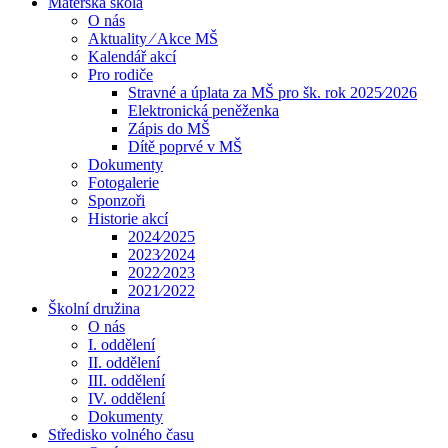
Mateřská škola
O nás
Aktuality ⁄ Akce MŠ
Kalendář akcí
Pro rodiče
Stravné a úplata za MŠ pro šk. rok 2025⁄2026
Elektronická peněženka
Zápis do MŠ
Dítě poprvé v MŠ
Dokumenty
Fotogalerie
Sponzoři
Historie akcí
2024⁄2025
2023⁄2024
2022⁄2023
2021⁄2022
Školní družina
O nás
I. oddělení
II. oddělení
III. oddělení
IV. oddělení
Dokumenty
Středisko volného času