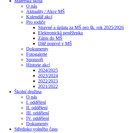
Mateřská škola
O nás
Aktuality ⁄ Akce MŠ
Kalendář akcí
Pro rodiče
Stravné a úplata za MŠ pro šk. rok 2025⁄2026
Elektronická peněženka
Zápis do MŠ
Dítě poprvé v MŠ
Dokumenty
Fotogalerie
Sponzoři
Historie akcí
2024⁄2025
2023⁄2024
2022⁄2023
2021⁄2022
Školní družina
O nás
I. oddělení
II. oddělení
III. oddělení
IV. oddělení
Dokumenty
Středisko volného času