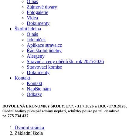
O nás
Zájmové útvary
Fotogalerie
Videa
Dokumenty
Školní jídelna
O nás
Jídelníček
Aplikace strava.cz
Řád školní jídelny
Alergeny
Stravné a ceny obědů šk. rok 2025⁄2026
Stravovací komise
Dokumenty
Kontakt
Kontakt
Napište nám
Odkazy
DOVOLENÁ EKONOMKY ŠKOLY:
17.7. - 31.7.2026 a 10.9. - 17.9.2026,
úřední hodiny přes prázdniny neplatí, schůzky pouze po tel. domluvě
na 775 734 437
Úvodní stránka
Základní škola