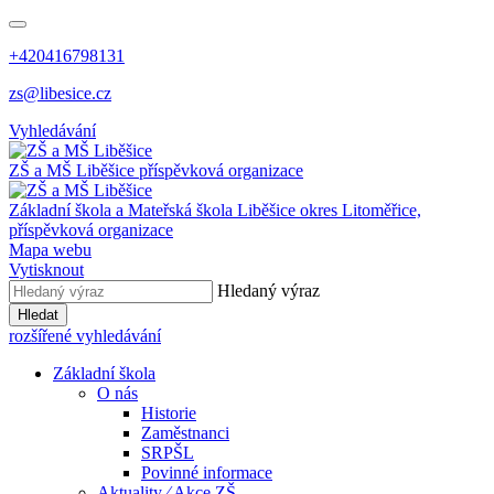
+420416798131
zs@libesice.cz
Vyhledávání
ZŠ a MŠ Liběšice
příspěvková organizace
Základní škola a Mateřská škola Liběšice
okres Litoměřice,
příspěvková organizace
Mapa webu
Vytisknout
Hledaný výraz
Hledat
rozšířené vyhledávání
Základní škola
O nás
Historie
Zaměstnanci
SRPŠL
Povinné informace
Aktuality ⁄ Akce ZŠ