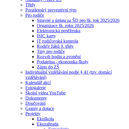
Třídy
Poradenský preventivní tým
Pro rodiče
Stravné a úplata za ŠD pro šk. rok 2025⁄2026
Organizace šk. roku 2025⁄2026
Elektronická peněženka
ISIC karty
IT rodičovská kontrola
Rodiče žáků 9. třídy
Tipy pro rodiče
Rozvrh hodin a zvonění
Podatelna - ekonomka školy
Zápis do ZŠ
Individuální vzdělávání podle § 41 (tzv. domácí
vzdělávání)
Kalendář akcí
Fotogalerie
Školní videa YouTube
Dokumenty
Doučování
Granty a dotace
Projekty
Ekoškola
Ekozahrada