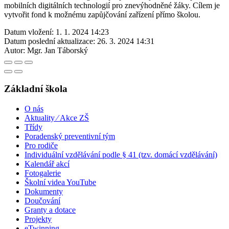
mobilních digitálních technologií pro znevýhodněné žáky. Cílem je
vytvořit fond k možnému zapůjčování zařízení přímo školou.
Datum vložení:
1. 1. 2024 14:23
Datum poslední aktualizace:
26. 3. 2024 14:31
Autor:
Mgr. Jan Táborský
Základní škola
O nás
Aktuality ⁄ Akce ZŠ
Třídy
Poradenský preventivní tým
Pro rodiče
Individuální vzdělávání podle § 41 (tzv. domácí vzdělávání)
Kalendář akcí
Fotogalerie
Školní videa YouTube
Dokumenty
Doučování
Granty a dotace
Projekty
eTwinning