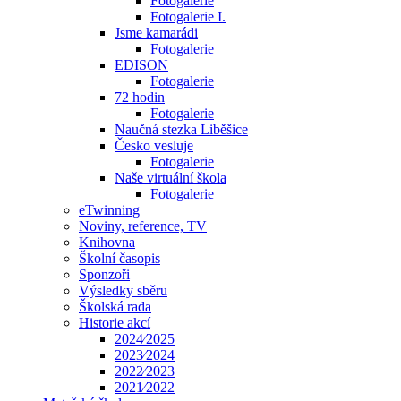
Fotogalerie
Fotogalerie I.
Jsme kamarádi
Fotogalerie
EDISON
Fotogalerie
72 hodin
Fotogalerie
Naučná stezka Liběšice
Česko vesluje
Fotogalerie
Naše virtuální škola
Fotogalerie
eTwinning
Noviny, reference, TV
Knihovna
Školní časopis
Sponzoři
Výsledky sběru
Školská rada
Historie akcí
2024⁄2025
2023⁄2024
2022⁄2023
2021⁄2022