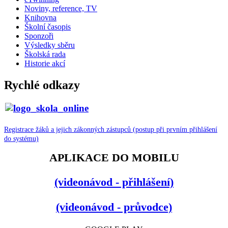
Noviny, reference, TV
Knihovna
Školní časopis
Sponzoři
Výsledky sběru
Školská rada
Historie akcí
Rychlé odkazy
Registrace žáků a jejich zákonných zástupců (postup při prvním přihlášení
do systému)
APLIKACE DO MOBILU
(videonávod - přihlášení)
(videonávod - průvodce)