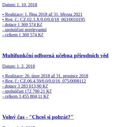
Datum:
1. 10. 2018
• Realizace: 1. října 2018 až 31. března 2021
• Reg. č.: CZ.02.3.X/0.0/0.0/18_063/0010195
- dotace 1 369 574 Kč
- spoluúčast nerelevantní
- celkem 1 369 574 Kč
Multifunkční odborná učebna přírodních věd
Datum:
1. 2. 2018
• Realizace: 26. únor 2018 až 31. prosince 2018
• Reg. č.: CZ.06.4.59/0.0/0.0/16_075/0008112
- dotace 3 283 013,90 Kč
- spoluúčast 172 790,21 Kč
- celkem 3 455 804,11 Kč
Volný čas - "Chceš si pohrát?"