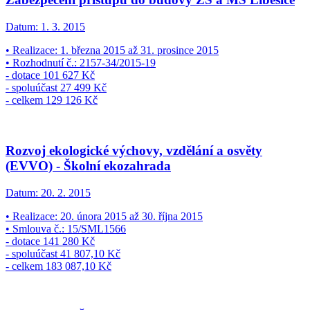
Datum:
1. 3. 2015
• Realizace: 1. března 2015 až 31. prosince 2015
• Rozhodnutí č.: 2157-34/2015-19
- dotace 101 627 Kč
- spoluúčast 27 499 Kč
- celkem 129 126 Kč
Rozvoj ekologické výchovy, vzdělání a osvěty
(EVVO) - Školní ekozahrada
Datum:
20. 2. 2015
• Realizace: 20. února 2015 až 30. října 2015
• Smlouva č.: 15/SML1566
- dotace 141 280 Kč
- spoluúčast 41 807,10 Kč
- celkem 183 087,10 Kč