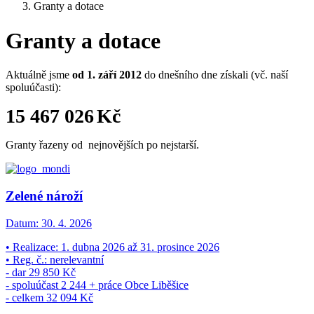
Granty a dotace
Granty a dotace
Aktuálně jsme
od 1. září 2012
do dnešního dne získali (vč. naší
spoluúčasti):
15 467 026
Kč
Granty řazeny od nejnovějších po nejstarší.
Zelené nároží
Datum:
30. 4. 2026
• Realizace: 1. dubna 2026 až 31. prosince 2026
• Reg. č.: nerelevantní
- dar 29 850 Kč
- spoluúčast 2 244 + práce Obce Liběšice
- celkem 32 094 Kč