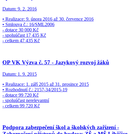
Datum:
9. 2. 2016
• Realizace: 9. února 2016 až 30. července 2016
• Smlouva č.: 16/SML2006
- dotace 30 000 Kč
- spoluúčast 17 435 Kč
- celkem 47 435 Kč
OP VK Výzva č. 57 - Jazykový rozvoj žáků
Datum:
1. 9. 2015
• Realizace: 1. září 2015 až 31. prosince 2015
• Rozhodnutí č.: 2157-34/2015-19
- dotace 99 720 Kč
- spoluúčast nerelevantní
- celkem 99 720 Kč
Podpora zabezpečení škol a školských zařízení -
Zabezpečení přístupů do budovy ZŠ a MŠ Liběšice