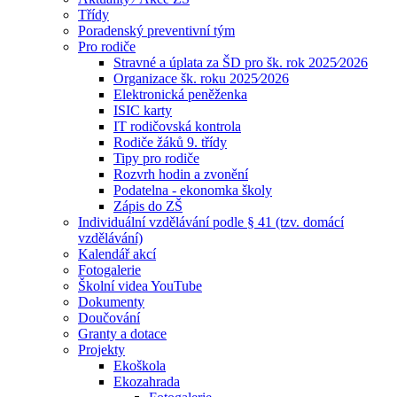
Třídy
Poradenský preventivní tým
Pro rodiče
Stravné a úplata za ŠD pro šk. rok 2025⁄2026
Organizace šk. roku 2025⁄2026
Elektronická peněženka
ISIC karty
IT rodičovská kontrola
Rodiče žáků 9. třídy
Tipy pro rodiče
Rozvrh hodin a zvonění
Podatelna - ekonomka školy
Zápis do ZŠ
Individuální vzdělávání podle § 41 (tzv. domácí
vzdělávání)
Kalendář akcí
Fotogalerie
Školní videa YouTube
Dokumenty
Doučování
Granty a dotace
Projekty
Ekoškola
Ekozahrada