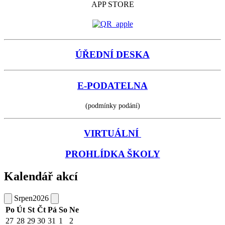
APP STORE
ÚŘEDNÍ DESKA
E-PODATELNA
(podmínky podání)
VIRTUÁLNÍ
PROHLÍDKA ŠKOLY
Kalendář akcí
Srpen
2026
Po
Út
St
Čt
Pá
So
Ne
27
28
29
30
31
1
2