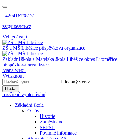
+420416798131
zs@libesice.cz
Vyhledávání
ZŠ a MŠ Liběšice
příspěvková organizace
Základní škola a Mateřská škola Liběšice
okres Litoměřice,
příspěvková organizace
Mapa webu
Vytisknout
Hledaný výraz
Hledat
rozšířené vyhledávání
Základní škola
O nás
Historie
Zaměstnanci
SRPŠL
Povinné informace
Aktuality ⁄ Akce ZŠ