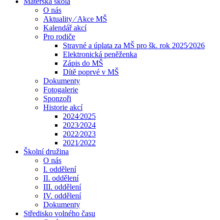
Mateřská škola
O nás
Aktuality ⁄ Akce MŠ
Kalendář akcí
Pro rodiče
Stravné a úplata za MŠ pro šk. rok 2025⁄2026
Elektronická peněženka
Zápis do MŠ
Dítě poprvé v MŠ
Dokumenty
Fotogalerie
Sponzoři
Historie akcí
2024⁄2025
2023⁄2024
2022⁄2023
2021⁄2022
Školní družina
O nás
I. oddělení
II. oddělení
III. oddělení
IV. oddělení
Dokumenty
Středisko volného času