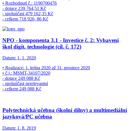
• Rozhodnutí č.: 1190700476
- dotace 239 764,51 Kč
- spoluúčast 479 162,35 Kč
- celkem 718 926, 86 Kč
NPO - komponenta 3.1 - Investice č. 2: Vybavení
škol digit. technologie (cíl. č. 172)
Datum:
1. 1. 2020
• Realizace: 1. ledna 2020 až 31. prosince 2020
• č.j.: MSMT-34107/2020
- dotace 249 088 Kč
- spoluúčast nerelevantní
- celkem 249 088 Kč
Polytechnická učebna (školní dílny) a multimediální
jazyková/PC učebna
Datum:
1. 8. 2019