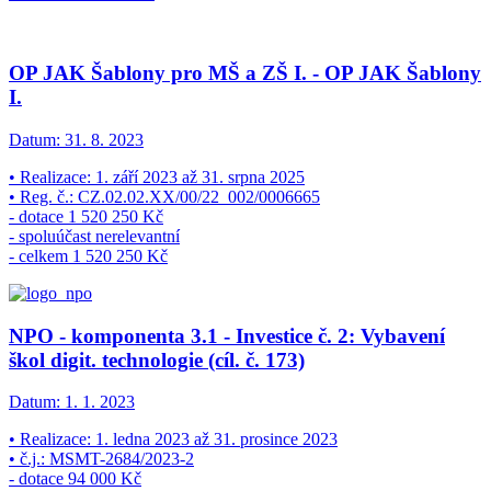
OP JAK Šablony pro MŠ a ZŠ I. - OP JAK Šablony
I.
Datum:
31. 8. 2023
• Realizace: 1. září 2023 až 31. srpna 2025
• Reg. č.: CZ.02.02.XX/00/22_002/0006665
- dotace 1 520 250 Kč
- spoluúčast nerelevantní
- celkem 1 520 250 Kč
NPO - komponenta 3.1 - Investice č. 2: Vybavení
škol digit. technologie (cíl. č. 173)
Datum:
1. 1. 2023
• Realizace: 1. ledna 2023 až 31. prosince 2023
• č.j.: MSMT-2684/2023-2
- dotace 94 000 Kč