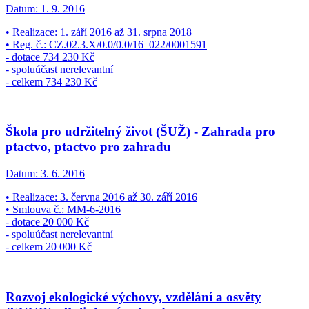
Datum:
1. 9. 2016
• Realizace: 1. září 2016 až 31. srpna 2018
• Reg. č.: CZ.02.3.X/0.0/0.0/16_022/0001591
- dotace 734 230 Kč
- spoluúčast nerelevantní
- celkem 734 230 Kč
Škola pro udržitelný život (ŠUŽ) - Zahrada pro
ptactvo, ptactvo pro zahradu
Datum:
3. 6. 2016
• Realizace: 3. června 2016 až 30. září 2016
• Smlouva č.: MM-6-2016
- dotace 20 000 Kč
- spoluúčast nerelevantní
- celkem 20 000 Kč
Rozvoj ekologické výchovy, vzdělání a osvěty