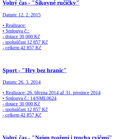
Volný čas - "Šikovné ručičky"
Datum:
12. 2. 2015
• Realizace:
• Smlouva č.:
- dotace 30 000 Kč
- spoluúčast 12 857 Kč
- celkem 42 857 Kč
Sport - "Hry bez hranic"
Datum:
26. 3. 2014
• Realizace: 26. března 2014 až 31. prosince 2014
• Smlouva č.: 14/SML0624
- dotace 30 000 Kč
- spoluúčast 12 857 Kč
- celkem 42 857 Kč
Volný čas - "Nejen tvoření i trocha cvičení"