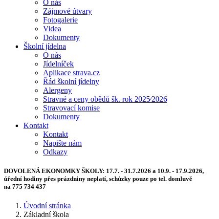
O nás
Zájmové útvary
Fotogalerie
Videa
Dokumenty
Školní jídelna
O nás
Jídelníček
Aplikace strava.cz
Řád školní jídelny
Alergeny
Stravné a ceny obědů šk. rok 2025⁄2026
Stravovací komise
Dokumenty
Kontakt
Kontakt
Napište nám
Odkazy
DOVOLENÁ EKONOMKY ŠKOLY:
17.7. - 31.7.2026 a 10.9. - 17.9.2026,
úřední hodiny přes prázdniny neplatí, schůzky pouze po tel. domluvě
na 775 734 437
Úvodní stránka
Základní škola