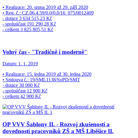
• Realizace: 20. srpna 2019 až 29. září 2020
• Reg. č.: CZ.06.4.59/0.0/0.0/16_075/0012409
- dotace 3 634 515,23 Kč
- spoluúčast 191 290,28 Kč
- celkem 3 825 805,51 Kč
Volný čas - "Tradičně i moderně"
Datum:
1. 1. 2019
• Realizace: 15. ledna 2019 až 30. ledna 2020
• Smlouva č.: 19/SML1138/SoPD/SMT
- dotace 30 000 Kč
- spoluúčast 12 900 Kč
- celkem 42 900 Kč
OP VVV Šablony II. - Rozvoj zkušeností a
dovedností pracovníků ZŠ a MŠ Liběšice II.