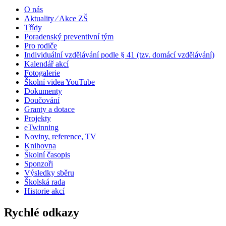
O nás
Aktuality ⁄ Akce ZŠ
Třídy
Poradenský preventivní tým
Pro rodiče
Individuální vzdělávání podle § 41 (tzv. domácí vzdělávání)
Kalendář akcí
Fotogalerie
Školní videa YouTube
Dokumenty
Doučování
Granty a dotace
Projekty
eTwinning
Noviny, reference, TV
Knihovna
Školní časopis
Sponzoři
Výsledky sběru
Školská rada
Historie akcí
Rychlé odkazy