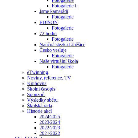
Fotogalerie
Fotogalerie I.
Jsme kamarádi
Fotogalerie
EDISON
Fotogalerie
72 hodin
Fotogalerie
Naučná stezka Liběšice
Česko vesluje
Fotogalerie
Naše virtuální škola
Fotogalerie
eTwinning
Noviny, reference, TV
Knihovna
Školní časopis
Sponzoři
Výsledky sběru
Školská rada
Historie akcí
2024⁄2025
2023⁄2024
2022⁄2023
2021⁄2022