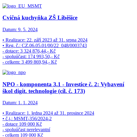
Cvičná kuchyňka ZŠ Liběšice
Datum:
9. 5. 2024
• Realizace: 22. září 2023 až 31. srpna 2024
• Reg. č.: CZ.06.05.01/00/22_048/0003743
- dotace: 3 324 876,44,- Kč
- spoluúčast: 174 993,50,- Kč
- celkem: 3 499 869,94,- Kč
NPO - komponenta 3.1 - Investice č. 2: Vybavení
škol digit. technologie (cíl. č. 173)
Datum:
1. 1. 2024
• Realizace: 1. ledna 2024 až 31. prosince 2024
• č.j.: MSMT-356/2024-2
- dotace 109 000 Kč
- spoluúčast nerelevantní
- celkem 109 000 Kč