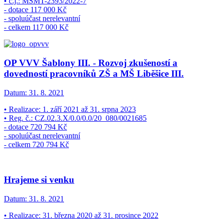
• č.j.: MSMT-2393/2022-7
- dotace 117 000 Kč
- spoluúčast nerelevantní
- celkem 117 000 Kč
OP VVV Šablony III. - Rozvoj zkušeností a
dovedností pracovníků ZŠ a MŠ Liběšice III.
Datum:
31. 8. 2021
• Realizace: 1. září 2021 až 31. srpna 2023
• Reg. č.: CZ.02.3.X/0.0/0.0/20_080/0021685
- dotace 720 794 Kč
- spoluúčast nerelevantní
- celkem 720 794 Kč
Hrajeme si venku
Datum:
31. 8. 2021
• Realizace: 31. března 2020 až 31. prosince 2022