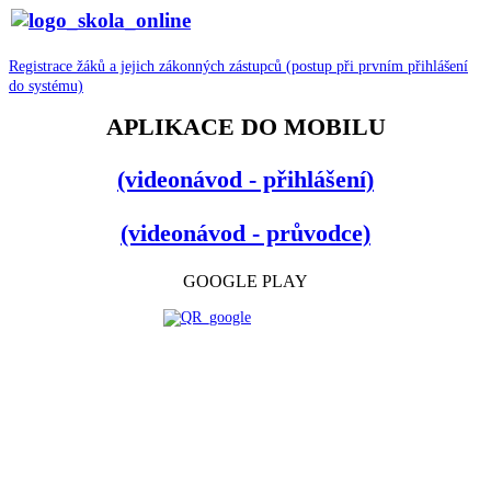
Registrace žáků a jejich zákonných zástupců (postup při prvním přihlášení
do systému)
APLIKACE DO MOBILU
(videonávod - přihlášení)
(videonávod - průvodce)
GOOGLE PLAY