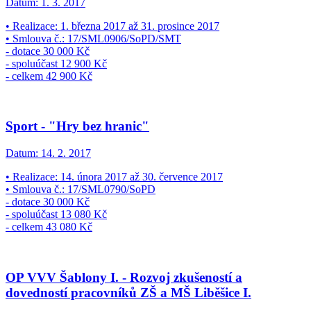
Datum:
1. 3. 2017
• Realizace: 1. března 2017 až 31. prosince 2017
• Smlouva č.: 17/SML0906/SoPD/SMT
- dotace 30 000 Kč
- spoluúčast 12 900 Kč
- celkem 42 900 Kč
Sport - "Hry bez hranic"
Datum:
14. 2. 2017
• Realizace: 14. února 2017 až 30. července 2017
• Smlouva č.: 17/SML0790/SoPD
- dotace 30 000 Kč
- spoluúčast 13 080 Kč
- celkem 43 080 Kč
OP VVV Šablony I. - Rozvoj zkušeností a
dovedností pracovníků ZŠ a MŠ Liběšice I.