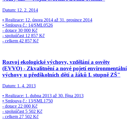
Datum:
12. 2. 2014
• Realizace: 12. února 2014 až 31. prosince 2014
• Smlouva č.: 14/SML0526
- dotace 30 000 Kč
- spoluúčast 12 857 Kč
- celkem 42 857 Kč
Rozvoj ekologické výchovy, vzdělání a osvěty
(EVVO) - Zkvalitnění a nové pojetí environmentální
výchovy u předškolních dětí a žáků I. stupně ZŠ"
Datum:
1. 4. 2013
• Realizace: 1. dubna 2013 až 30. října 2013
• Smlouva č.: 13/SML1750
- dotace 22 000 Kč
- spoluúčast 5 502 Kč
- celkem 27 502 Kč