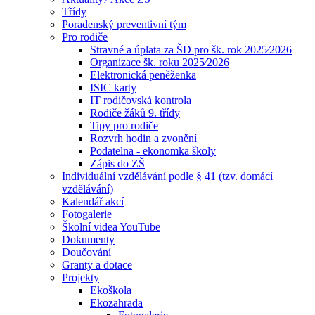
Třídy
Poradenský preventivní tým
Pro rodiče
Stravné a úplata za ŠD pro šk. rok 2025⁄2026
Organizace šk. roku 2025⁄2026
Elektronická peněženka
ISIC karty
IT rodičovská kontrola
Rodiče žáků 9. třídy
Tipy pro rodiče
Rozvrh hodin a zvonění
Podatelna - ekonomka školy
Zápis do ZŠ
Individuální vzdělávání podle § 41 (tzv. domácí
vzdělávání)
Kalendář akcí
Fotogalerie
Školní videa YouTube
Dokumenty
Doučování
Granty a dotace
Projekty
Ekoškola
Ekozahrada