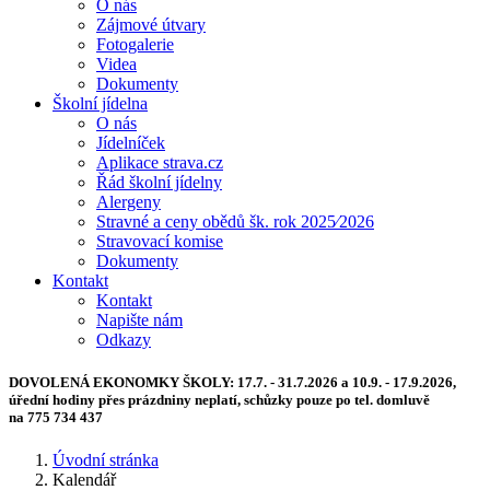
O nás
Zájmové útvary
Fotogalerie
Videa
Dokumenty
Školní jídelna
O nás
Jídelníček
Aplikace strava.cz
Řád školní jídelny
Alergeny
Stravné a ceny obědů šk. rok 2025⁄2026
Stravovací komise
Dokumenty
Kontakt
Kontakt
Napište nám
Odkazy
DOVOLENÁ EKONOMKY ŠKOLY:
17.7. - 31.7.2026 a 10.9. - 17.9.2026,
úřední hodiny přes prázdniny neplatí, schůzky pouze po tel. domluvě
na 775 734 437
Úvodní stránka
Kalendář