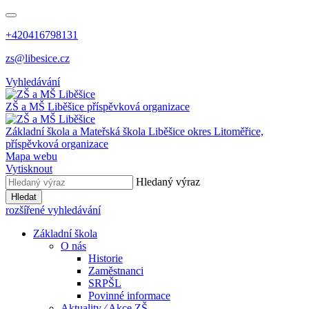
+420416798131
zs@libesice.cz
Vyhledávání
ZŠ a MŠ Liběšice
příspěvková organizace
Základní škola a Mateřská škola Liběšice
okres Litoměřice,
příspěvková organizace
Mapa webu
Vytisknout
Hledaný výraz
Hledat
rozšířené vyhledávání
Základní škola
O nás
Historie
Zaměstnanci
SRPŠL
Povinné informace
Aktuality ⁄ Akce ZŠ