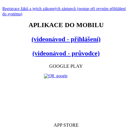
Registrace žáků a jejich zákonných zástupců (postup při prvním přihlášení
do systému)
APLIKACE DO MOBILU
(videonávod - přihlášení)
(videonávod - průvodce)
GOOGLE PLAY
APP STORE