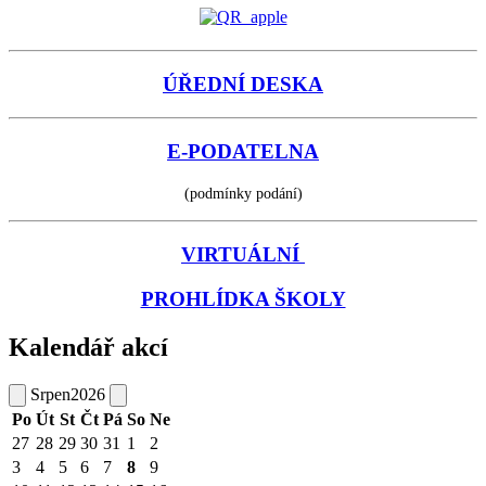
ÚŘEDNÍ DESKA
E-PODATELNA
(podmínky podání)
VIRTUÁLNÍ
PROHLÍDKA ŠKOLY
Kalendář akcí
Srpen
2026
Po
Út
St
Čt
Pá
So
Ne
27
28
29
30
31
1
2
3
4
5
6
7
8
9