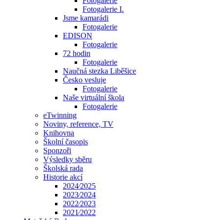
Fotogalerie
Fotogalerie I.
Jsme kamarádi
Fotogalerie
EDISON
Fotogalerie
72 hodin
Fotogalerie
Naučná stezka Liběšice
Česko vesluje
Fotogalerie
Naše virtuální škola
Fotogalerie
eTwinning
Noviny, reference, TV
Knihovna
Školní časopis
Sponzoři
Výsledky sběru
Školská rada
Historie akcí
2024⁄2025
2023⁄2024
2022⁄2023
2021⁄2022