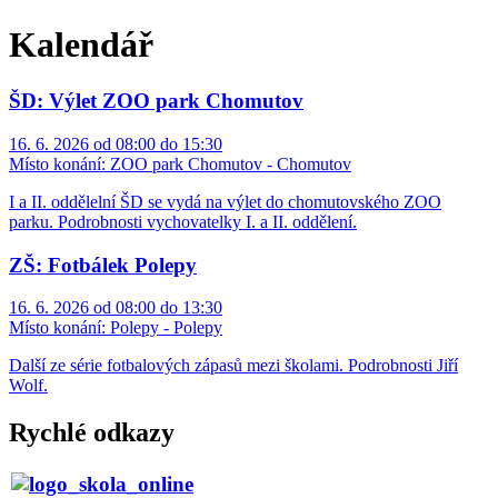
Kalendář
ŠD: Výlet ZOO park Chomutov
16. 6. 2026 od 08:00 do 15:30
Místo konání:
ZOO park Chomutov - Chomutov
I a II. oddělelní ŠD se vydá na výlet do chomutovského ZOO
parku. Podrobnosti vychovatelky I. a II. oddělení.
ZŠ: Fotbálek Polepy
16. 6. 2026 od 08:00 do 13:30
Místo konání:
Polepy - Polepy
Další ze série fotbalových zápasů mezi školami. Podrobnosti Jiří
Wolf.
Rychlé odkazy