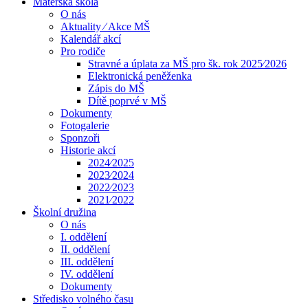
Mateřská škola
O nás
Aktuality ⁄ Akce MŠ
Kalendář akcí
Pro rodiče
Stravné a úplata za MŠ pro šk. rok 2025⁄2026
Elektronická peněženka
Zápis do MŠ
Dítě poprvé v MŠ
Dokumenty
Fotogalerie
Sponzoři
Historie akcí
2024⁄2025
2023⁄2024
2022⁄2023
2021⁄2022
Školní družina
O nás
I. oddělení
II. oddělení
III. oddělení
IV. oddělení
Dokumenty
Středisko volného času