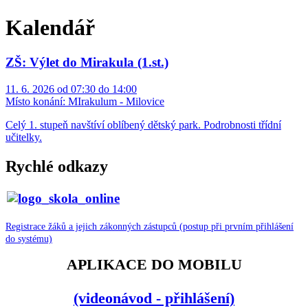
Kalendář
ZŠ: Výlet do Mirakula (1.st.)
11. 6. 2026 od 07:30 do 14:00
Místo konání:
MIrakulum - Milovice
Celý 1. stupeň navštíví oblíbený dětský park. Podrobnosti třídní
učitelky.
Rychlé odkazy
Registrace žáků a jejich zákonných zástupců (postup při prvním přihlášení
do systému)
APLIKACE DO MOBILU
(videonávod - přihlášení)