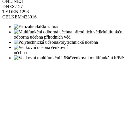
ONLINE:
1
DNES:
157
TÝDEN:
1298
CELKEM:
423916
Ekozahrada
Multifunkční
odborná učebna přírodních věd
Polytechnická učebna
Venkovní
učebna
Venkovní multifunkční hřiště