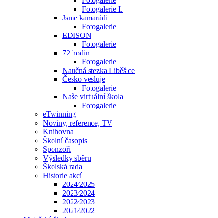
Fotogalerie
Fotogalerie I.
Jsme kamarádi
Fotogalerie
EDISON
Fotogalerie
72 hodin
Fotogalerie
Naučná stezka Liběšice
Česko vesluje
Fotogalerie
Naše virtuální škola
Fotogalerie
eTwinning
Noviny, reference, TV
Knihovna
Školní časopis
Sponzoři
Výsledky sběru
Školská rada
Historie akcí
2024⁄2025
2023⁄2024
2022⁄2023
2021⁄2022