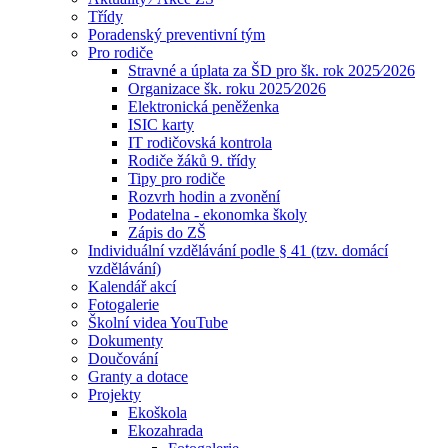
Třídy
Poradenský preventivní tým
Pro rodiče
Stravné a úplata za ŠD pro šk. rok 2025⁄2026
Organizace šk. roku 2025⁄2026
Elektronická peněženka
ISIC karty
IT rodičovská kontrola
Rodiče žáků 9. třídy
Tipy pro rodiče
Rozvrh hodin a zvonění
Podatelna - ekonomka školy
Zápis do ZŠ
Individuální vzdělávání podle § 41 (tzv. domácí
vzdělávání)
Kalendář akcí
Fotogalerie
Školní videa YouTube
Dokumenty
Doučování
Granty a dotace
Projekty
Ekoškola
Ekozahrada