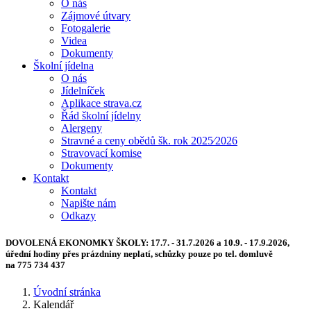
O nás
Zájmové útvary
Fotogalerie
Videa
Dokumenty
Školní jídelna
O nás
Jídelníček
Aplikace strava.cz
Řád školní jídelny
Alergeny
Stravné a ceny obědů šk. rok 2025⁄2026
Stravovací komise
Dokumenty
Kontakt
Kontakt
Napište nám
Odkazy
DOVOLENÁ EKONOMKY ŠKOLY:
17.7. - 31.7.2026 a 10.9. - 17.9.2026,
úřední hodiny přes prázdniny neplatí, schůzky pouze po tel. domluvě
na 775 734 437
Úvodní stránka
Kalendář