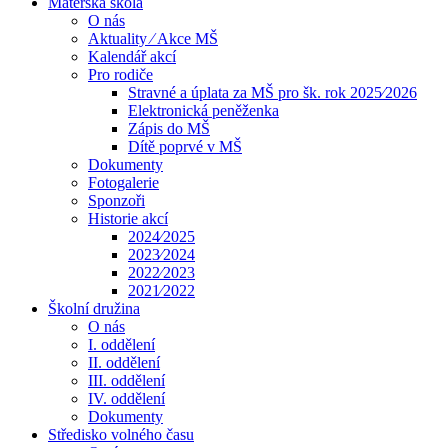
Mateřská škola
O nás
Aktuality ⁄ Akce MŠ
Kalendář akcí
Pro rodiče
Stravné a úplata za MŠ pro šk. rok 2025⁄2026
Elektronická peněženka
Zápis do MŠ
Dítě poprvé v MŠ
Dokumenty
Fotogalerie
Sponzoři
Historie akcí
2024⁄2025
2023⁄2024
2022⁄2023
2021⁄2022
Školní družina
O nás
I. oddělení
II. oddělení
III. oddělení
IV. oddělení
Dokumenty
Středisko volného času