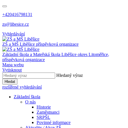
+420416798131
zs@libesice.cz
Vyhledávání
ZŠ a MŠ Liběšice
příspěvková organizace
Základní škola a Mateřská škola Liběšice
okres Litoměřice,
příspěvková organizace
Mapa webu
Vytisknout
Hledaný výraz
Hledat
rozšířené vyhledávání
Základní škola
O nás
Historie
Zaměstnanci
SRPŠL
Povinné informace
Aktuality ⁄ Akce ZŠ