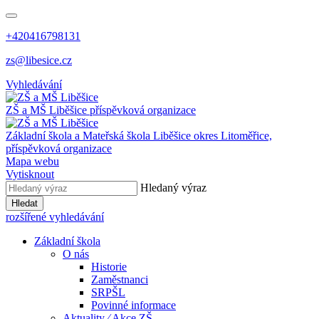
+420416798131
zs@libesice.cz
Vyhledávání
ZŠ a MŠ Liběšice
příspěvková organizace
Základní škola a Mateřská škola Liběšice
okres Litoměřice,
příspěvková organizace
Mapa webu
Vytisknout
Hledaný výraz
Hledat
rozšířené vyhledávání
Základní škola
O nás
Historie
Zaměstnanci
SRPŠL
Povinné informace
Aktuality ⁄ Akce ZŠ