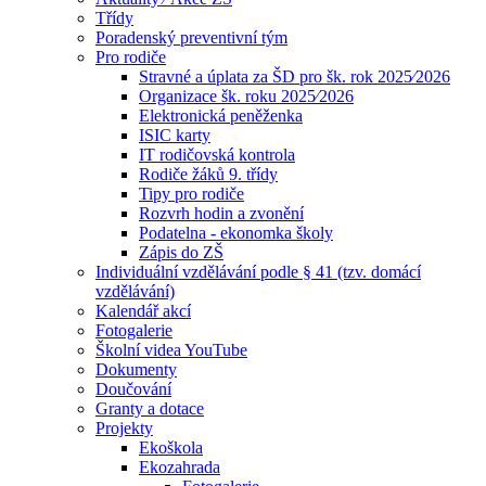
Třídy
Poradenský preventivní tým
Pro rodiče
Stravné a úplata za ŠD pro šk. rok 2025⁄2026
Organizace šk. roku 2025⁄2026
Elektronická peněženka
ISIC karty
IT rodičovská kontrola
Rodiče žáků 9. třídy
Tipy pro rodiče
Rozvrh hodin a zvonění
Podatelna - ekonomka školy
Zápis do ZŠ
Individuální vzdělávání podle § 41 (tzv. domácí
vzdělávání)
Kalendář akcí
Fotogalerie
Školní videa YouTube
Dokumenty
Doučování
Granty a dotace
Projekty
Ekoškola
Ekozahrada