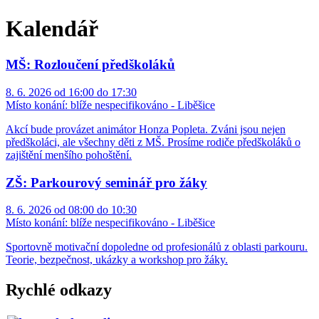
Kalendář
MŠ: Rozloučení předškoláků
8. 6. 2026 od 16:00 do 17:30
Místo konání:
blíže nespecifikováno - Liběšice
Akcí bude provázet animátor Honza Popleta. Zváni jsou nejen
předškoláci, ale všechny děti z MŠ. Prosíme rodiče předškoláků o
zajištění menšího pohoštění.
ZŠ: Parkourový seminář pro žáky
8. 6. 2026 od 08:00 do 10:30
Místo konání:
blíže nespecifikováno - Liběšice
Sportovně motivační dopoledne od profesionálů z oblasti parkouru.
Teorie, bezpečnost, ukázky a workshop pro žáky.
Rychlé odkazy