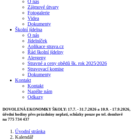
O nás
Zájmové útvary
Fotogalerie
Videa
Dokumenty
Školní jídelna
O nás
Jídelníček
Aplikace strava.cz
Řád školní jídelny
Alergeny
Stravné a ceny obědů šk. rok 2025⁄2026
Stravovací komise
Dokumenty
Kontakt
Kontakt
Napište nám
Odkazy
DOVOLENÁ EKONOMKY ŠKOLY:
17.7. - 31.7.2026 a 10.9. - 17.9.2026,
úřední hodiny přes prázdniny neplatí, schůzky pouze po tel. domluvě
na 775 734 437
Úvodní stránka
Kalendář