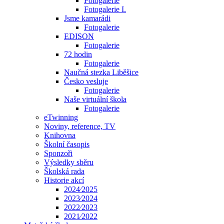
Fotogalerie
Fotogalerie I.
Jsme kamarádi
Fotogalerie
EDISON
Fotogalerie
72 hodin
Fotogalerie
Naučná stezka Liběšice
Česko vesluje
Fotogalerie
Naše virtuální škola
Fotogalerie
eTwinning
Noviny, reference, TV
Knihovna
Školní časopis
Sponzoři
Výsledky sběru
Školská rada
Historie akcí
2024⁄2025
2023⁄2024
2022⁄2023
2021⁄2022