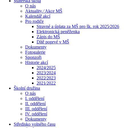
Mateřská škola
O nás
Aktuality ⁄ Akce MŠ
Kalendář akcí
Pro rodiče
Stravné a úplata za MŠ pro šk. rok 2025⁄2026
Elektronická peněženka
Zápis do MŠ
Dítě poprvé v MŠ
Dokumenty
Fotogalerie
Sponzoři
Historie akcí
2024⁄2025
2023⁄2024
2022⁄2023
2021⁄2022
Školní družina
O nás
I. oddělení
II. oddělení
III. oddělení
IV. oddělení
Dokumenty
Středisko volného času