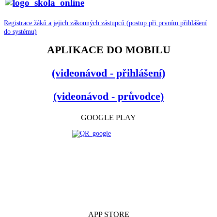
Registrace žáků a jejich zákonných zástupců (postup při prvním přihlášení
do systému)
APLIKACE DO MOBILU
(videonávod - přihlášení)
(videonávod - průvodce)
GOOGLE PLAY
APP STORE