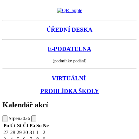
ÚŘEDNÍ DESKA
E-PODATELNA
(podmínky podání)
VIRTUÁLNÍ
PROHLÍDKA ŠKOLY
Kalendář akcí
Srpen
2026
Po
Út
St
Čt
Pá
So
Ne
27
28
29
30
31
1
2