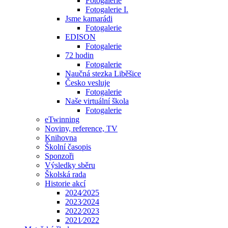
Fotogalerie
Fotogalerie I.
Jsme kamarádi
Fotogalerie
EDISON
Fotogalerie
72 hodin
Fotogalerie
Naučná stezka Liběšice
Česko vesluje
Fotogalerie
Naše virtuální škola
Fotogalerie
eTwinning
Noviny, reference, TV
Knihovna
Školní časopis
Sponzoři
Výsledky sběru
Školská rada
Historie akcí
2024⁄2025
2023⁄2024
2022⁄2023
2021⁄2022