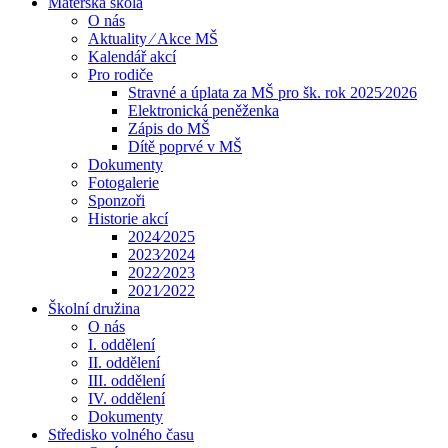
Mateřská škola
O nás
Aktuality ⁄ Akce MŠ
Kalendář akcí
Pro rodiče
Stravné a úplata za MŠ pro šk. rok 2025⁄2026
Elektronická peněženka
Zápis do MŠ
Dítě poprvé v MŠ
Dokumenty
Fotogalerie
Sponzoři
Historie akcí
2024⁄2025
2023⁄2024
2022⁄2023
2021⁄2022
Školní družina
O nás
I. oddělení
II. oddělení
III. oddělení
IV. oddělení
Dokumenty
Středisko volného času