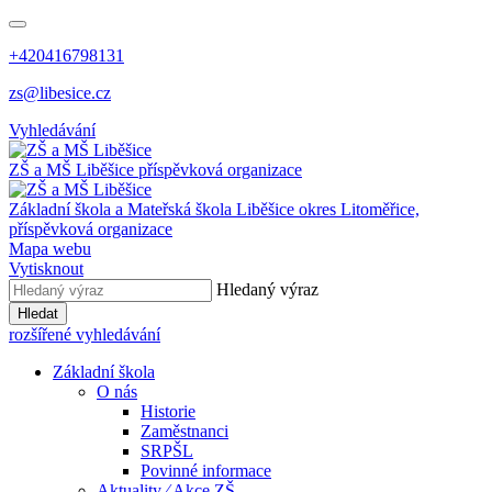
+420416798131
zs@libesice.cz
Vyhledávání
ZŠ a MŠ Liběšice
příspěvková organizace
Základní škola a Mateřská škola Liběšice
okres Litoměřice,
příspěvková organizace
Mapa webu
Vytisknout
Hledaný výraz
Hledat
rozšířené vyhledávání
Základní škola
O nás
Historie
Zaměstnanci
SRPŠL
Povinné informace
Aktuality ⁄ Akce ZŠ