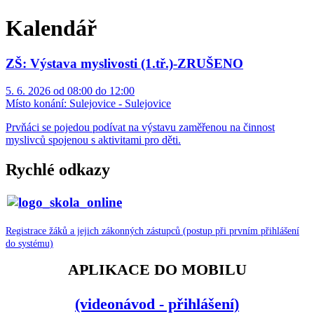
Kalendář
ZŠ: Výstava myslivosti (1.tř.)-ZRUŠENO
5. 6. 2026 od 08:00 do 12:00
Místo konání:
Sulejovice - Sulejovice
Prvňáci se pojedou podívat na výstavu zaměřenou na činnost
myslivců spojenou s aktivitami pro děti.
Rychlé odkazy
Registrace žáků a jejich zákonných zástupců (postup při prvním přihlášení
do systému)
APLIKACE DO MOBILU
(videonávod - přihlášení)