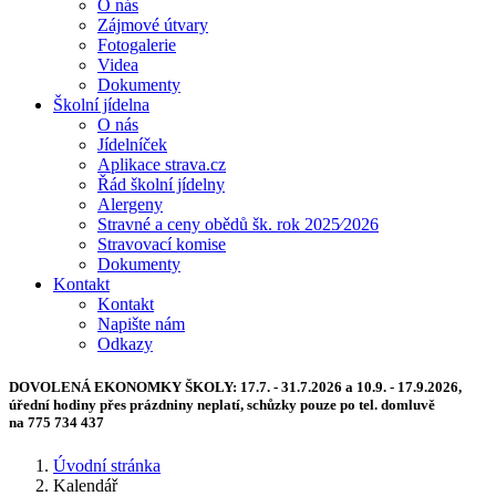
O nás
Zájmové útvary
Fotogalerie
Videa
Dokumenty
Školní jídelna
O nás
Jídelníček
Aplikace strava.cz
Řád školní jídelny
Alergeny
Stravné a ceny obědů šk. rok 2025⁄2026
Stravovací komise
Dokumenty
Kontakt
Kontakt
Napište nám
Odkazy
DOVOLENÁ EKONOMKY ŠKOLY:
17.7. - 31.7.2026 a 10.9. - 17.9.2026,
úřední hodiny přes prázdniny neplatí, schůzky pouze po tel. domluvě
na 775 734 437
Úvodní stránka
Kalendář