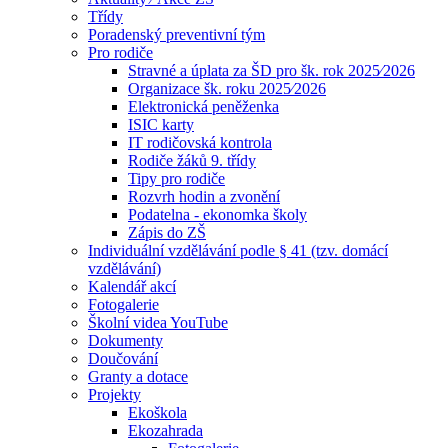
Třídy
Poradenský preventivní tým
Pro rodiče
Stravné a úplata za ŠD pro šk. rok 2025⁄2026
Organizace šk. roku 2025⁄2026
Elektronická peněženka
ISIC karty
IT rodičovská kontrola
Rodiče žáků 9. třídy
Tipy pro rodiče
Rozvrh hodin a zvonění
Podatelna - ekonomka školy
Zápis do ZŠ
Individuální vzdělávání podle § 41 (tzv. domácí
vzdělávání)
Kalendář akcí
Fotogalerie
Školní videa YouTube
Dokumenty
Doučování
Granty a dotace
Projekty
Ekoškola
Ekozahrada