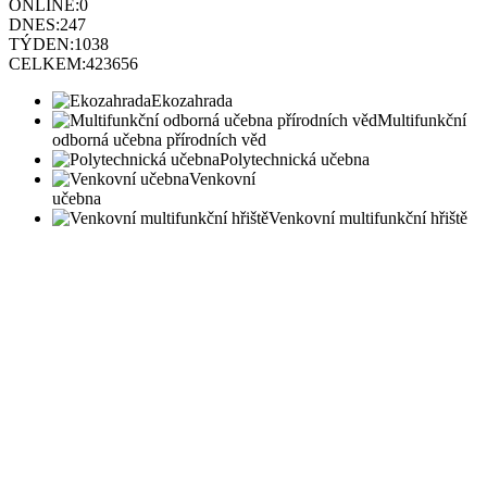
ONLINE:
0
DNES:
247
TÝDEN:
1038
CELKEM:
423656
Ekozahrada
Multifunkční
odborná učebna přírodních věd
Polytechnická učebna
Venkovní
učebna
Venkovní multifunkční hřiště