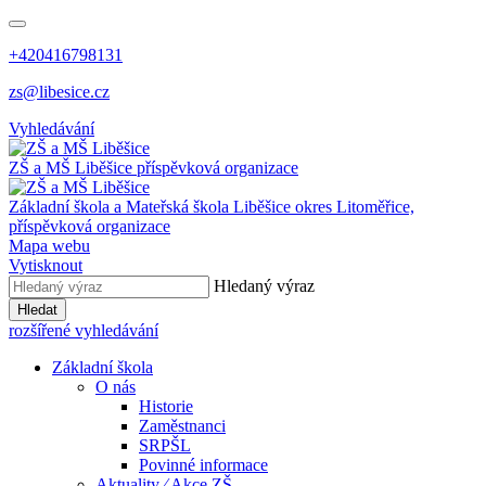
+420416798131
zs@libesice.cz
Vyhledávání
ZŠ a MŠ Liběšice
příspěvková organizace
Základní škola a Mateřská škola Liběšice
okres Litoměřice,
příspěvková organizace
Mapa webu
Vytisknout
Hledaný výraz
Hledat
rozšířené vyhledávání
Základní škola
O nás
Historie
Zaměstnanci
SRPŠL
Povinné informace
Aktuality ⁄ Akce ZŠ