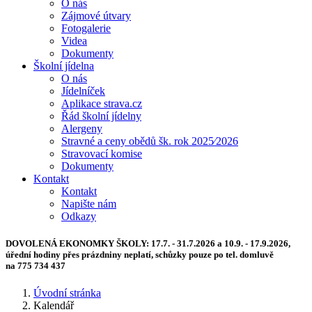
O nás
Zájmové útvary
Fotogalerie
Videa
Dokumenty
Školní jídelna
O nás
Jídelníček
Aplikace strava.cz
Řád školní jídelny
Alergeny
Stravné a ceny obědů šk. rok 2025⁄2026
Stravovací komise
Dokumenty
Kontakt
Kontakt
Napište nám
Odkazy
DOVOLENÁ EKONOMKY ŠKOLY:
17.7. - 31.7.2026 a 10.9. - 17.9.2026,
úřední hodiny přes prázdniny neplatí, schůzky pouze po tel. domluvě
na 775 734 437
Úvodní stránka
Kalendář