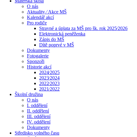
Mateřská škola
O nás
Aktuality ⁄ Akce MŠ
Kalendář akcí
Pro rodiče
Stravné a úplata za MŠ pro šk. rok 2025⁄2026
Elektronická peněženka
Zápis do MŠ
Dítě poprvé v MŠ
Dokumenty
Fotogalerie
Sponzoři
Historie akcí
2024⁄2025
2023⁄2024
2022⁄2023
2021⁄2022
Školní družina
O nás
I. oddělení
II. oddělení
III. oddělení
IV. oddělení
Dokumenty
Středisko volného času