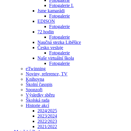
Fotogalerie
Fotogalerie I.
Jsme kamarádi
Fotogalerie
EDISON
Fotogalerie
72 hodin
Fotogalerie
Naučná stezka Liběšice
Česko vesluje
Fotogalerie
Naše virtuální škola
Fotogalerie
eTwinning
Noviny, reference, TV
Knihovna
Školní časopis
Sponzoři
Výsledky sběru
Školská rada
Historie akcí
2024⁄2025
2023⁄2024
2022⁄2023
2021⁄2022