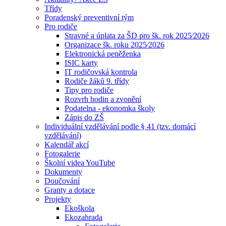
Třídy
Poradenský preventivní tým
Pro rodiče
Stravné a úplata za ŠD pro šk. rok 2025⁄2026
Organizace šk. roku 2025⁄2026
Elektronická peněženka
ISIC karty
IT rodičovská kontrola
Rodiče žáků 9. třídy
Tipy pro rodiče
Rozvrh hodin a zvonění
Podatelna - ekonomka školy
Zápis do ZŠ
Individuální vzdělávání podle § 41 (tzv. domácí
vzdělávání)
Kalendář akcí
Fotogalerie
Školní videa YouTube
Dokumenty
Doučování
Granty a dotace
Projekty
Ekoškola
Ekozahrada