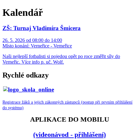
Kalendář
ZŠ: Turnaj Vladimíra Šmicera
26. 5. 2026 od 08:00 do 14:00
Místo konání:
Verneřice - Verneřice
Naši nejlepší fotbalisti si pojedou opět po roce změřit síly do
Verneřic. Více info p. uč. Wolf.
Rychlé odkazy
Registrace žáků a jejich zákonných zástupců (postup při prvním přihlášení
do systému)
APLIKACE DO MOBILU
(videonávod - přihlášení)