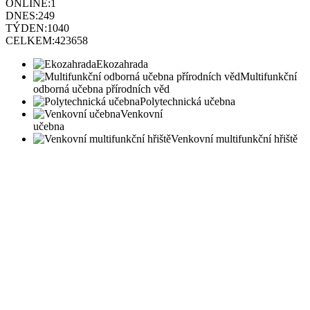
ONLINE:
1
DNES:
249
TÝDEN:
1040
CELKEM:
423658
Ekozahrada
Multifunkční
odborná učebna přírodních věd
Polytechnická učebna
Venkovní
učebna
Venkovní multifunkční hřiště