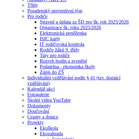
Třídy
Poradenský preventivní tým
Pro rodiče
Stravné a úplata za ŠD pro šk. rok 2025⁄2026
Organizace šk. roku 2025⁄2026
Elektronická peněženka
ISIC karty
IT rodičovská kontrola
Rodiče žáků 9. třídy
Tipy pro rodiče
Rozvrh hodin a zvonění
Podatelna - ekonomka školy
Zápis do ZŠ
Individuální vzdělávání podle § 41 (tzv. domácí
vzdělávání)
Kalendář akcí
Fotogalerie
Školní videa YouTube
Dokumenty
Doučování
Granty a dotace
Projekty
Ekoškola
Ekozahrada