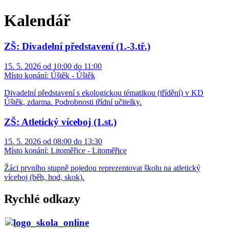
Kalendář
ZŠ: Divadelní představení (1.-3.tř.)
15. 5. 2026 od 10:00 do 11:00
Místo konání:
Úštěk - Úštěk
Divadelní představení s ekologickou tématikou (třídění) v KD
Úštěk, zdarma. Podrobnosti třídní učitelky.
ZŠ: Atletický víceboj (1.st.)
15. 5. 2026 od 08:00 do 13:30
Místo konání:
Litoměřice - Litoměřice
Žáci prvního stupně pojedou reprezentovat školu na atletický
víceboj (běh, hod, skok).
Rychlé odkazy