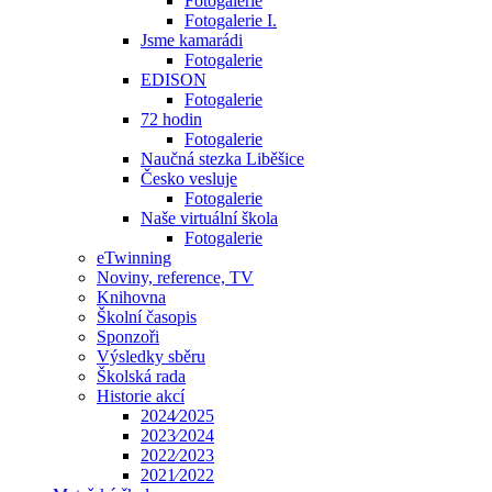
Fotogalerie
Fotogalerie I.
Jsme kamarádi
Fotogalerie
EDISON
Fotogalerie
72 hodin
Fotogalerie
Naučná stezka Liběšice
Česko vesluje
Fotogalerie
Naše virtuální škola
Fotogalerie
eTwinning
Noviny, reference, TV
Knihovna
Školní časopis
Sponzoři
Výsledky sběru
Školská rada
Historie akcí
2024⁄2025
2023⁄2024
2022⁄2023
2021⁄2022