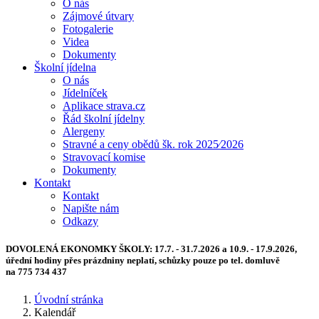
O nás
Zájmové útvary
Fotogalerie
Videa
Dokumenty
Školní jídelna
O nás
Jídelníček
Aplikace strava.cz
Řád školní jídelny
Alergeny
Stravné a ceny obědů šk. rok 2025⁄2026
Stravovací komise
Dokumenty
Kontakt
Kontakt
Napište nám
Odkazy
DOVOLENÁ EKONOMKY ŠKOLY:
17.7. - 31.7.2026 a 10.9. - 17.9.2026,
úřední hodiny přes prázdniny neplatí, schůzky pouze po tel. domluvě
na 775 734 437
Úvodní stránka
Kalendář