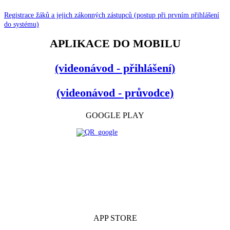
Registrace žáků a jejich zákonných zástupců (postup při prvním přihlášení
do systému)
APLIKACE DO MOBILU
(videonávod - přihlášení)
(videonávod - průvodce)
GOOGLE PLAY
APP STORE