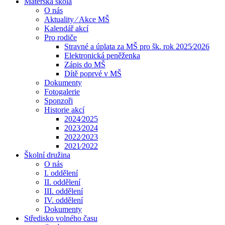
Mateřská škola
O nás
Aktuality ⁄ Akce MŠ
Kalendář akcí
Pro rodiče
Stravné a úplata za MŠ pro šk. rok 2025⁄2026
Elektronická peněženka
Zápis do MŠ
Dítě poprvé v MŠ
Dokumenty
Fotogalerie
Sponzoři
Historie akcí
2024⁄2025
2023⁄2024
2022⁄2023
2021⁄2022
Školní družina
O nás
I. oddělení
II. oddělení
III. oddělení
IV. oddělení
Dokumenty
Středisko volného času