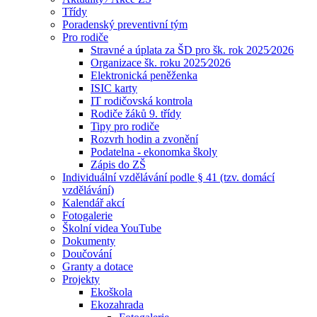
Třídy
Poradenský preventivní tým
Pro rodiče
Stravné a úplata za ŠD pro šk. rok 2025⁄2026
Organizace šk. roku 2025⁄2026
Elektronická peněženka
ISIC karty
IT rodičovská kontrola
Rodiče žáků 9. třídy
Tipy pro rodiče
Rozvrh hodin a zvonění
Podatelna - ekonomka školy
Zápis do ZŠ
Individuální vzdělávání podle § 41 (tzv. domácí
vzdělávání)
Kalendář akcí
Fotogalerie
Školní videa YouTube
Dokumenty
Doučování
Granty a dotace
Projekty
Ekoškola
Ekozahrada