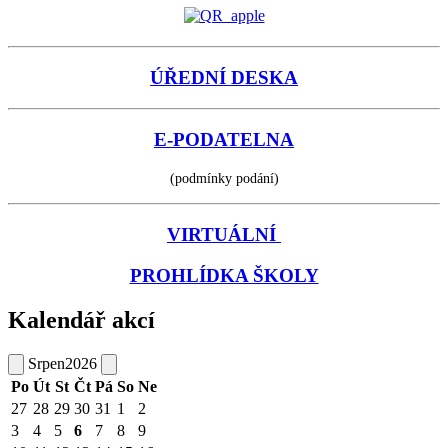
ÚŘEDNÍ DESKA
E-PODATELNA
(podmínky podání)
VIRTUÁLNÍ
PROHLÍDKA ŠKOLY
Kalendář akcí
Srpen
2026
Po
Út
St
Čt
Pá
So
Ne
27
28
29
30
31
1
2
3
4
5
6
7
8
9