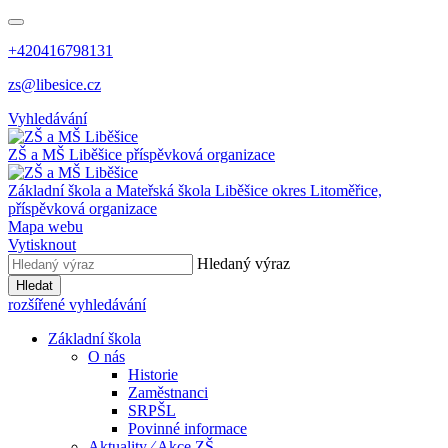
+420416798131
zs@libesice.cz
Vyhledávání
ZŠ a MŠ Liběšice
příspěvková organizace
Základní škola a Mateřská škola Liběšice
okres Litoměřice,
příspěvková organizace
Mapa webu
Vytisknout
Hledaný výraz
Hledat
rozšířené vyhledávání
Základní škola
O nás
Historie
Zaměstnanci
SRPŠL
Povinné informace
Aktuality ⁄ Akce ZŠ